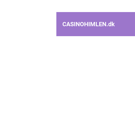
CASINOHIMLEN.
dk