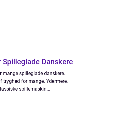
t Paradis for Spilleglade Danskere
for mange spilleglade danskere.
af tryghed for mange. Ydermere,
klassiske spillemaskin...