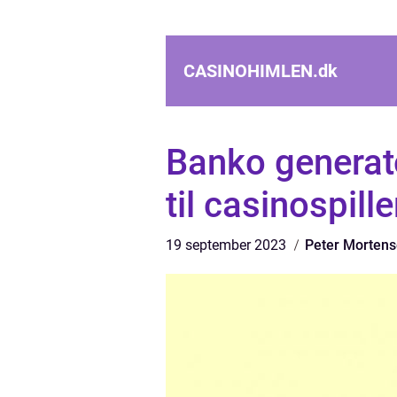
CASINOHIMLEN.
dk
Banko generat
til casinospille
19 september 2023
Peter Morten