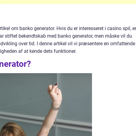
el om banko generator. Hvis du er interesseret i casino spil, e
 har stiftet bekendtskab med banko generator, men måske vil du
vikling over tid. I denne artikel vil vi præsentere en omfattende
igheden af at kende dets funktioner.
nerator?