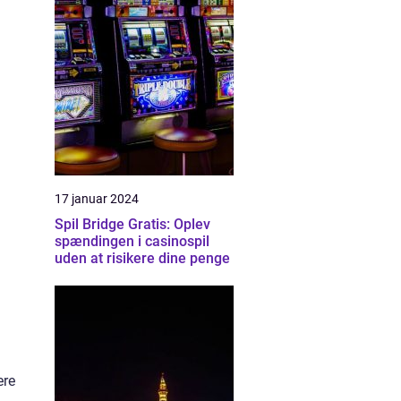
17 januar 2024
Spil Bridge Gratis: Oplev
spændingen i casinospil
uden at risikere dine penge
ere