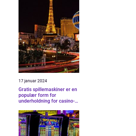
17 januar 2024
Gratis spillemaskiner er en
populær form for
underholdning for casino-
entusiaster over hele
verden