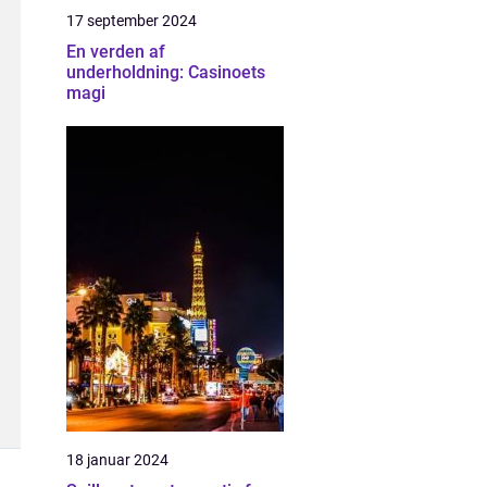
17 september 2024
En verden af
underholdning: Casinoets
magi
18 januar 2024