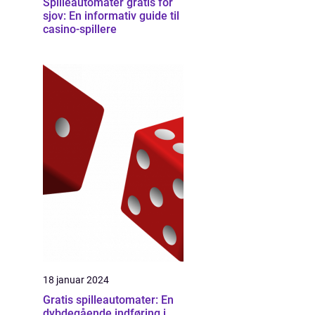
Spilleautomater gratis for
sjov: En informativ guide til
casino-spillere
18 januar 2024
Gratis spilleautomater: En
dybdegående indføring i