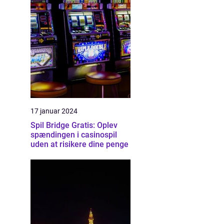
17 januar 2024
Spil Bridge Gratis: Oplev
spændingen i casinospil
uden at risikere dine penge