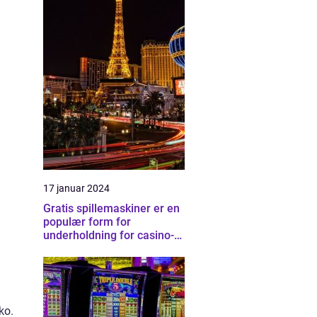
17 januar 2024
Gratis spillemaskiner er en
populær form for
underholdning for casino-
entusiaster over hele
verden
ko.