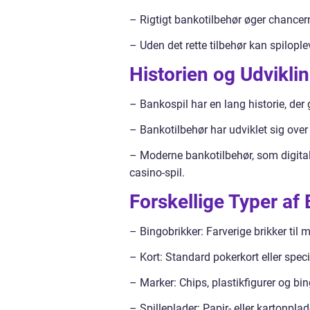
– Rigtigt bankotilbehør øger chancer
– Uden det rette tilbehør kan spiloplev
Historien og Udvikli
– Bankospil har en lang historie, der g
– Bankotilbehør har udviklet sig over
– Moderne bankotilbehør, som digitale
casino-spil.
Forskellige Typer af
– Bingobrikker: Farverige brikker til
– Kort: Standard pokerkort eller speci
– Marker: Chips, plastikfigurer og bi
– Spilleplader: Papir- eller kartonp