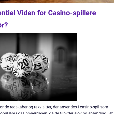
ntiel Viden for Casino-spillere
ør?
or de redskaber og rekvisitter, der anvendes i casino-spil som
populære i casino-verdenen, da de tilbyder sjov og spænding i et