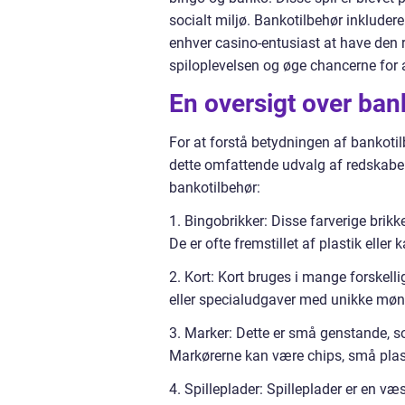
socialt miljø. Bankotilbehør inkluderer
enhver casino-entusiast at have den r
spiloplevelsen og øge chancerne for a
En oversigt over ban
For at forstå betydningen af bankotilb
dette omfattende udvalg af redskaber.
bankotilbehør:
1. Bingobrikker: Disse farverige brikke
De er ofte fremstillet af plastik eller 
2. Kort: Kort bruges i mange forskel
eller specialudgaver med unikke mønst
3. Marker: Dette er små genstande, som
Markørerne kan være chips, små plast
4. Spilleplader: Spilleplader er en væs