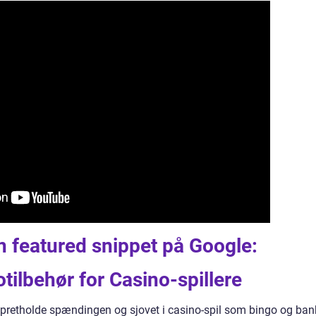
en featured snippet på Google:
tilbehør for Casino-spillere
opretholde spændingen og sjovet i casino-spil som bingo og ban