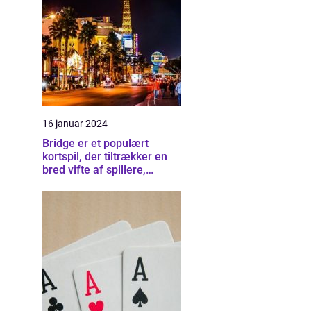
16 januar 2024
Bridge er et populært
kortspil, der tiltrækker en
bred vifte af spillere,
herunder dem der generelt
er interesseret i casino spil