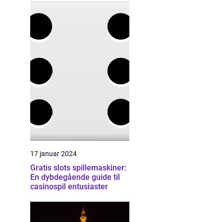
17 januar 2024
Gratis slots spillemaskiner:
En dybdegående guide til
casinospil entusiaster