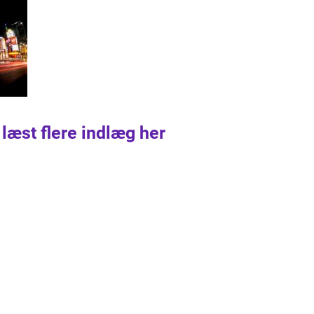
 læst flere indlæg her