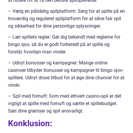
at huske for at få den bedste spiloplevelse:
– Vælg en pålidelig spilplatform: Sørg for at spille på en
troværdig og reguleret spilplatform for at sikre fair spil
og sikkerhed for dine personlige oplysninger.
– Lær spillets regler: Gør dig bekendt med reglerne for
bingo sjov, så du er godt forberedt på at spille og
forstår, hvordan man vinder.
– Udnyt bonusser og kampagner: Mange online
casinoer tilbyder bonusser og kampagner til bingo sjov-
spillere. Udnyt disse tilbud for at øge dine chancer for at
vinde.
– Spil med fornuft: Som med ethvert casino-spil er det
vigtigt at spille med fornuft og sætte et spillebudget.
Sæt dine grænser og spil ansvarligt.
Konklusion: