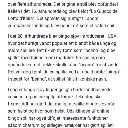
over flere århundreder. Det originale spil blev opfundet i
Italien i det 16. århundrede og blev kaldt “Lo Giuoco del
Lotto d’Italia”. Det spredte sig hurtigt til andre
europæiske lande og blev populært som et lotteri-spil.
I det 20. århundrede blev bingo sjov introduceret i USA,
hvor det hurtigt vandt popularitet blandt både unge og
ældre spillere. Det fik en ny form som “beano” og blev
spillet med bønner som markører. En spiller, som
opnåede en fuld række, skulle råbe “beano” for at vinde.
Det var dog først, da en spiller ved et uheld råbte “bingo”
i stedet for “beano”, at spillet fik sit ikoniske navn.
I dag er bingo sjov tilgængeligt i både landbaserede
casinoer og online spilplatforme. Teknologiske
fremskridt har gjort det muligt at spille bingo sjov når
som helst og hvor som helst. Udviklingen af online
bingo spil har også tilføjet interessante funktioner,
såsom chatrum og sidegevinster, der har gjort spillet