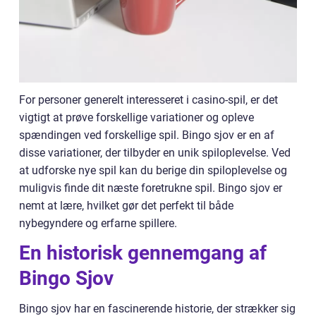
For personer generelt interesseret i casino-spil, er det
vigtigt at prøve forskellige variationer og opleve
spændingen ved forskellige spil. Bingo sjov er en af
disse variationer, der tilbyder en unik spiloplevelse. Ved
at udforske nye spil kan du berige din spiloplevelse og
muligvis finde dit næste foretrukne spil. Bingo sjov er
nemt at lære, hvilket gør det perfekt til både
nybegyndere og erfarne spillere.
En historisk gennemgang af
Bingo Sjov
Bingo sjov har en fascinerende historie, der strækker sig