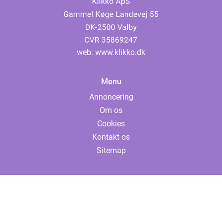
web:
www.klikko.dk
Menu
Annoncering
Om os
Cookies
Kontakt os
Sitemap