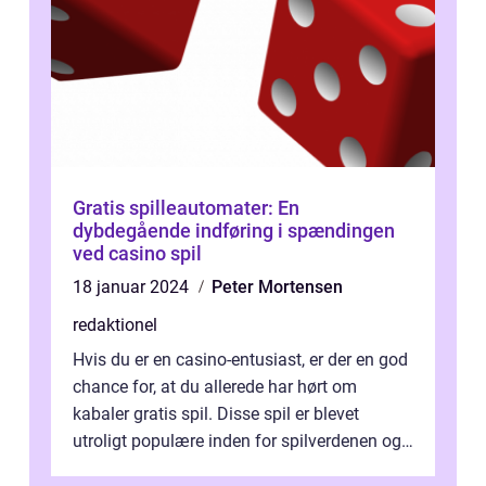
Gratis spilleautomater: En
dybdegående indføring i spændingen
ved casino spil
18 januar 2024
Peter Mortensen
redaktionel
Hvis du er en casino-entusiast, er der en god
chance for, at du allerede har hørt om
kabaler gratis spil. Disse spil er blevet
utroligt populære inden for spilverdenen og
tilbyder timevis af underhold...