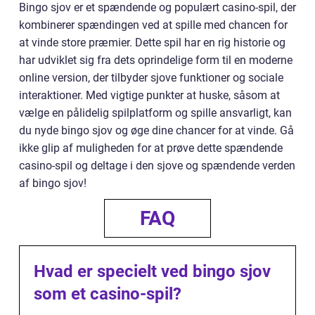
Bingo sjov er et spændende og populært casino-spil, der
kombinerer spændingen ved at spille med chancen for
at vinde store præmier. Dette spil har en rig historie og
har udviklet sig fra dets oprindelige form til en moderne
online version, der tilbyder sjove funktioner og sociale
interaktioner. Med vigtige punkter at huske, såsom at
vælge en pålidelig spilplatform og spille ansvarligt, kan
du nyde bingo sjov og øge dine chancer for at vinde. Gå
ikke glip af muligheden for at prøve dette spændende
casino-spil og deltage i den sjove og spændende verden
af bingo sjov!
FAQ
Hvad er specielt ved bingo sjov
som et casino-spil?