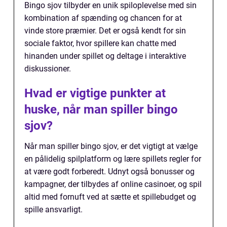
Bingo sjov tilbyder en unik spiloplevelse med sin
kombination af spænding og chancen for at
vinde store præmier. Det er også kendt for sin
sociale faktor, hvor spillere kan chatte med
hinanden under spillet og deltage i interaktive
diskussioner.
Hvad er vigtige punkter at
huske, når man spiller bingo
sjov?
Når man spiller bingo sjov, er det vigtigt at vælge
en pålidelig spilplatform og lære spillets regler for
at være godt forberedt. Udnyt også bonusser og
kampagner, der tilbydes af online casinoer, og spil
altid med fornuft ved at sætte et spillebudget og
spille ansvarligt.