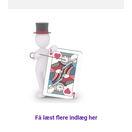
Få læst flere indlæg her