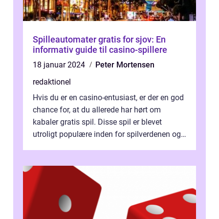
Spilleautomater gratis for sjov: En
informativ guide til casino-spillere
18 januar 2024
Peter Mortensen
redaktionel
Hvis du er en casino-entusiast, er der en god
chance for, at du allerede har hørt om
kabaler gratis spil. Disse spil er blevet
utroligt populære inden for spilverdenen og
tilbyder timevis af underhold...