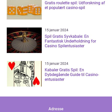
Gratis roulette spil: Udforskning af
et populært casino-spil
15 januar 2024
Spil Gratis Syvkabale: En
Fantastisk Underholdning for
Casino Spilentusiaster
15 januar 2024
Kabaler Gratis Spil: En
Dybdegående Guide til Casino-
entusiaster
Adresse