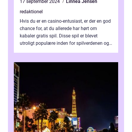
17 september 2024
Linnea Jensen
redaktionel
Hvis du er en casino-entusiast, er der en god
chance for, at du allerede har hørt om
kabaler gratis spil. Disse spil er blevet
utroligt populære inden for spilverdenen og
tilbyder timevis af underhold...