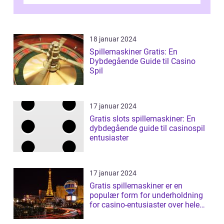
tilbyder timevis af underhold...
18 januar 2024
Spillemaskiner Gratis: En
Dybdegående Guide til Casino
Spil
17 januar 2024
Gratis slots spillemaskiner: En
dybdegående guide til casinospil
entusiaster
17 januar 2024
Gratis spillemaskiner er en
populær form for underholdning
for casino-entusiaster over hele
verden