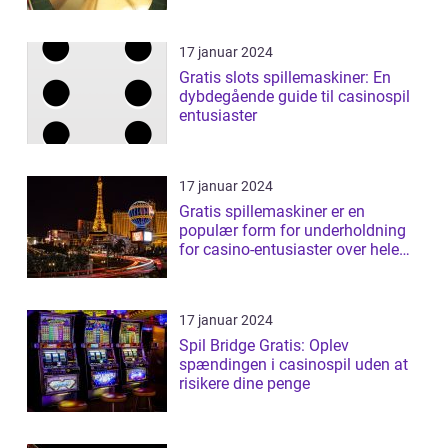
17 januar 2024
Gratis slots spillemaskiner: En
dybdegående guide til casinospil
entusiaster
17 januar 2024
Gratis spillemaskiner er en
populær form for underholdning
for casino-entusiaster over hele
verden
17 januar 2024
Spil Bridge Gratis: Oplev
spændingen i casinospil uden at
risikere dine penge