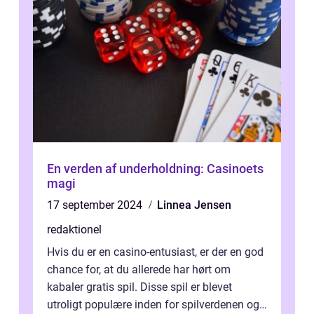
En verden af underholdning: Casinoets
magi
17 september 2024
Linnea Jensen
redaktionel
Hvis du er en casino-entusiast, er der en god
chance for, at du allerede har hørt om
kabaler gratis spil. Disse spil er blevet
utroligt populære inden for spilverdenen og