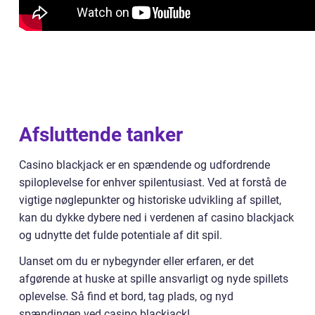
Afsluttende tanker
Casino blackjack er en spændende og udfordrende
spiloplevelse for enhver spilentusiast. Ved at forstå de
vigtige nøglepunkter og historiske udvikling af spillet,
kan du dykke dybere ned i verdenen af casino blackjack
og udnytte det fulde potentiale af dit spil.
Uanset om du er nybegynder eller erfaren, er det
afgørende at huske at spille ansvarligt og nyde spillets
oplevelse. Så find et bord, tag plads, og nyd
spændingen ved casino blackjack!