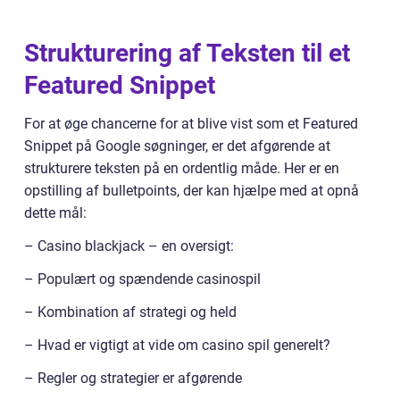
Strukturering af Teksten til et
Featured Snippet
For at øge chancerne for at blive vist som et Featured
Snippet på Google søgninger, er det afgørende at
strukturere teksten på en ordentlig måde. Her er en
opstilling af bulletpoints, der kan hjælpe med at opnå
dette mål:
– Casino blackjack – en oversigt:
– Populært og spændende casinospil
– Kombination af strategi og held
– Hvad er vigtigt at vide om casino spil generelt?
– Regler og strategier er afgørende