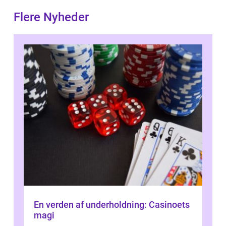
Flere Nyheder
En verden af underholdning: Casinoets
magi