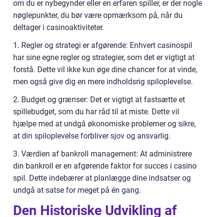
om du er nybegynder eller en erfaren spiller, er der nogle
nøglepunkter, du bør være opmærksom på, når du
deltager i casinoaktiviteter.
1. Regler og strategi er afgørende: Enhvert casinospil
har sine egne regler og strategier, som det er vigtigt at
forstå. Dette vil ikke kun øge dine chancer for at vinde,
men også give dig en mere indholdsrig spiloplevelse.
2. Budget og grænser: Det er vigtigt at fastsætte et
spillebudget, som du har råd til at miste. Dette vil
hjælpe med at undgå økonomiske problemer og sikre,
at din spiloplevelse forbliver sjov og ansvarlig.
3. Værdien af bankroll management: At administrere
din bankroll er en afgørende faktor for succes i casino
spil. Dette indebærer at planlægge dine indsatser og
undgå at satse for meget på én gang.
Den Historiske Udvikling af