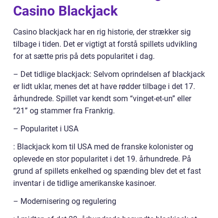
Casino Blackjack
Casino blackjack har en rig historie, der strækker sig
tilbage i tiden. Det er vigtigt at forstå spillets udvikling
for at sætte pris på dets popularitet i dag.
– Det tidlige blackjack: Selvom oprindelsen af blackjack
er lidt uklar, menes det at have rødder tilbage i det 17.
århundrede. Spillet var kendt som “vinget-et-un” eller
“21” og stammer fra Frankrig.
– Popularitet i USA
: Blackjack kom til USA med de franske kolonister og
oplevede en stor popularitet i det 19. århundrede. På
grund af spillets enkelhed og spænding blev det et fast
inventar i de tidlige amerikanske kasinoer.
– Modernisering og regulering