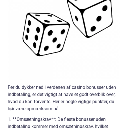
Før du dykker ned i verdenen af casino bonusser uden
indbetaling, er det vigtigt at have et godt overblik over,
hvad du kan forvente. Her er nogle vigtige punkter, du
bør være opmærksom på:
1. **Omsætningskrav**: De fleste bonusser uden
indbetaling kommer med omsætningskrav, hvilket