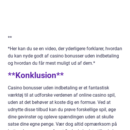
**
*Her kan du se en video, der yderligere forklarer, hvordan
du kan nyde godt af casino bonusser uden indbetaling
og hvordan du får mest muligt ud af dem.*
**Konklusion**
Casino bonusser uden indbetaling er et fantastisk
værktøj til at udforske verdenen af online casino spil,
uden at det behøver at koste dig en formue. Ved at
udnytte disse tilbud kan du prøve forskellige spil, øge
dine gevinster og opleve spændingen uden at skulle
satse dine egne penge. Vær dog altid opmærksom på