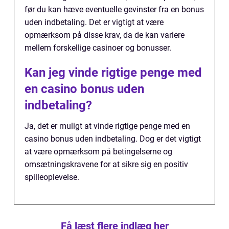
før du kan hæve eventuelle gevinster fra en bonus
uden indbetaling. Det er vigtigt at være
opmærksom på disse krav, da de kan variere
mellem forskellige casinoer og bonusser.
Kan jeg vinde rigtige penge med
en casino bonus uden
indbetaling?
Ja, det er muligt at vinde rigtige penge med en
casino bonus uden indbetaling. Dog er det vigtigt
at være opmærksom på betingelserne og
omsætningskravene for at sikre sig en positiv
spilleoplevelse.
Få læst flere indlæg her