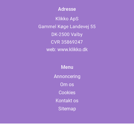
Adresse
web:
www.klikko.dk
Menu
Annoncering
Om os
Cookies
Kontakt os
Sitemap