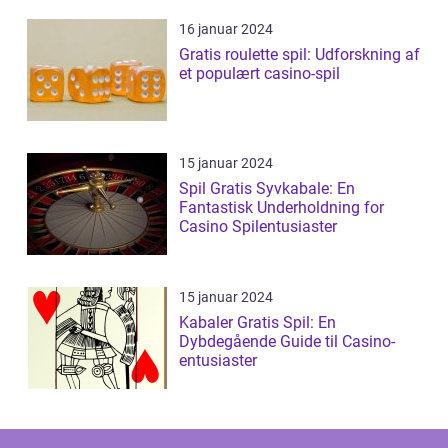
16 januar 2024
Gratis roulette spil: Udforskning af
et populært casino-spil
15 januar 2024
Spil Gratis Syvkabale: En
Fantastisk Underholdning for
Casino Spilentusiaster
15 januar 2024
Kabaler Gratis Spil: En
Dybdegående Guide til Casino-
entusiaster