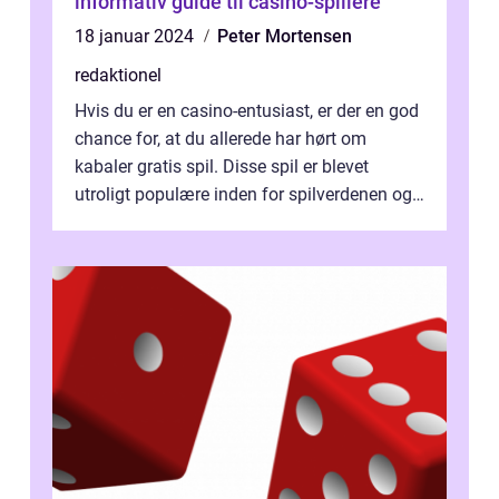
informativ guide til casino-spillere
18 januar 2024
Peter Mortensen
redaktionel
Hvis du er en casino-entusiast, er der en god
chance for, at du allerede har hørt om
kabaler gratis spil. Disse spil er blevet
utroligt populære inden for spilverdenen og
tilbyder timevis af underhold...