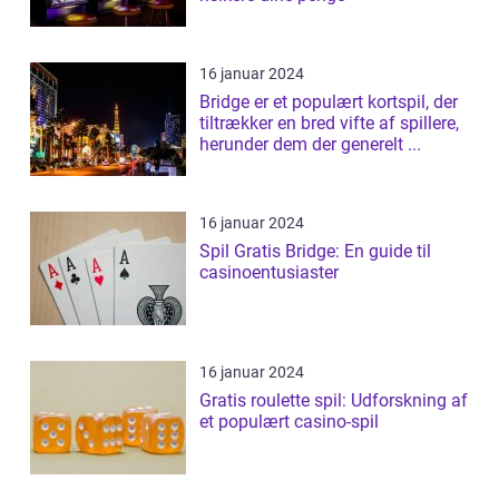
16 januar 2024
Bridge er et populært kortspil, der
tiltrækker en bred vifte af spillere,
herunder dem der generelt ...
16 januar 2024
Spil Gratis Bridge: En guide til
casinoentusiaster
16 januar 2024
Gratis roulette spil: Udforskning af
et populært casino-spil