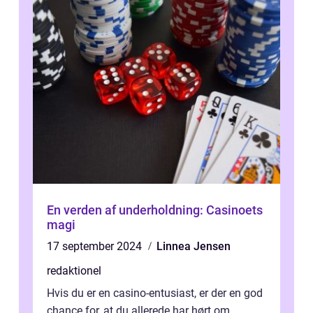
En verden af underholdning: Casinoets
magi
17 september 2024
Linnea Jensen
redaktionel
Hvis du er en casino-entusiast, er der en god
chance for, at du allerede har hørt om