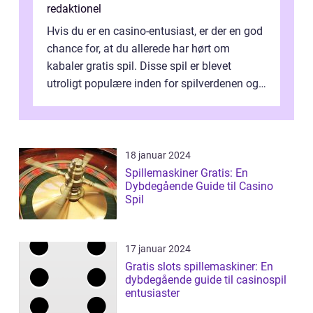
redaktionel
Hvis du er en casino-entusiast, er der en god
chance for, at du allerede har hørt om
kabaler gratis spil. Disse spil er blevet
utroligt populære inden for spilverdenen og
tilbyder timevis af underhold...
18 januar 2024
Spillemaskiner Gratis: En
Dybdegående Guide til Casino
Spil
17 januar 2024
Gratis slots spillemaskiner: En
dybdegående guide til casinospil
entusiaster