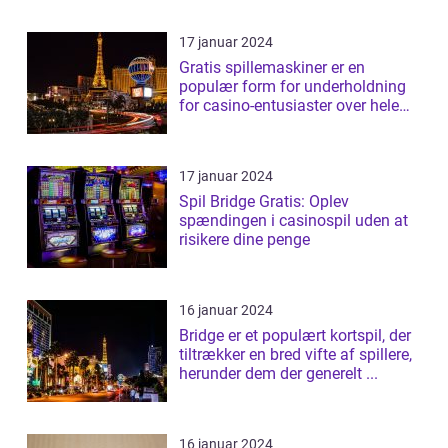
17 januar 2024
Gratis spillemaskiner er en
populær form for underholdning
for casino-entusiaster over hele
verden
17 januar 2024
Spil Bridge Gratis: Oplev
spændingen i casinospil uden at
risikere dine penge
16 januar 2024
Bridge er et populært kortspil, der
tiltrækker en bred vifte af spillere,
herunder dem der generelt ...
16 januar 2024