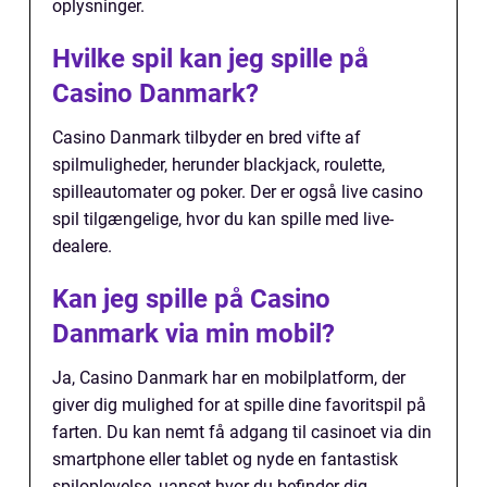
oplysninger.
Hvilke spil kan jeg spille på
Casino Danmark?
Casino Danmark tilbyder en bred vifte af
spilmuligheder, herunder blackjack, roulette,
spilleautomater og poker. Der er også live casino
spil tilgængelige, hvor du kan spille med live-
dealere.
Kan jeg spille på Casino
Danmark via min mobil?
Ja, Casino Danmark har en mobilplatform, der
giver dig mulighed for at spille dine favoritspil på
farten. Du kan nemt få adgang til casinoet via din
smartphone eller tablet og nyde en fantastisk
spiloplevelse, uanset hvor du befinder dig.