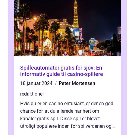
Spilleautomater gratis for sjov: En
informativ guide til casino-spillere
18 januar 2024
Peter Mortensen
redaktionel
Hvis du er en casino-entusiast, er der en god
chance for, at du allerede har hørt om
kabaler gratis spil. Disse spil er blevet
utroligt populære inden for spilverdenen og
tilbyder timevis af underhold...