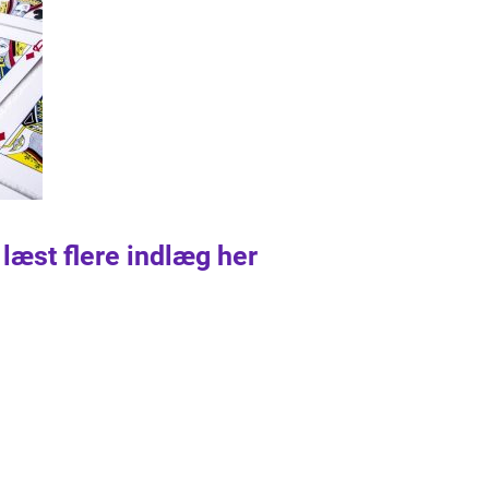
 læst flere indlæg her