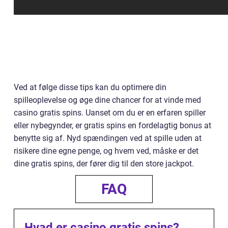
Ved at følge disse tips kan du optimere din
spilleoplevelse og øge dine chancer for at vinde med
casino gratis spins. Uanset om du er en erfaren spiller
eller nybegynder, er gratis spins en fordelagtig bonus at
benytte sig af. Nyd spændingen ved at spille uden at
risikere dine egne penge, og hvem ved, måske er det
dine gratis spins, der fører dig til den store jackpot.
FAQ
Hvad er casino gratis spins?