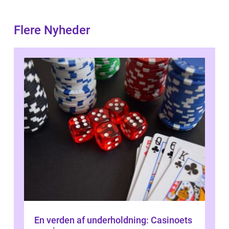
Flere Nyheder
En verden af underholdning: Casinoets