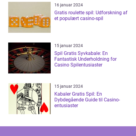
16 januar 2024
Gratis roulette spil: Udforskning af
et populært casino-spil
15 januar 2024
Spil Gratis Syvkabale: En
Fantastisk Underholdning for
Casino Spilentusiaster
15 januar 2024
Kabaler Gratis Spil: En
Dybdegående Guide til Casino-
entusiaster