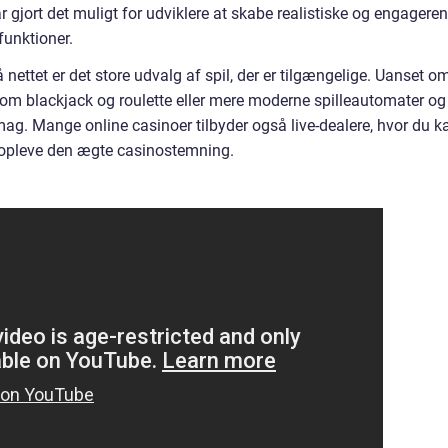
gjort det muligt for udviklere at skabe realistiske og engagere
funktioner.
 nettet er det store udvalg af spil, der er tilgængelige. Uanset o
som blackjack og roulette eller mere moderne spilleautomater og
mag. Mange online casinoer tilbyder også live-dealere, hvor du k
og opleve den ægte casinostemning.