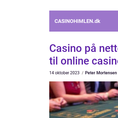
CASINOHIMLEN.
dk
Casino på net
til online casin
14 oktober 2023
Peter Mortensen