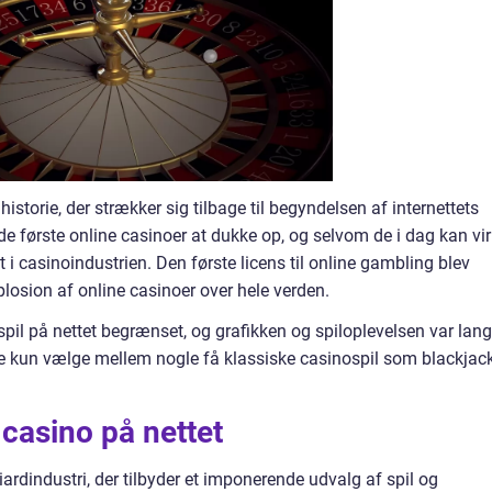
istorie, der strækker sig tilbage til begyndelsen af internettets
e første online casinoer at dukke op, og selvom de i dag kan vi
t i casinoindustrien. Den første licens til online gambling blev
splosion af online casinoer over hele verden.
pil på nettet begrænset, og grafikken og spiloplevelsen var lang
nne kun vælge mellem nogle få klassiske casinospil som blackjac
casino på nettet
liardindustri, der tilbyder et imponerende udvalg af spil og