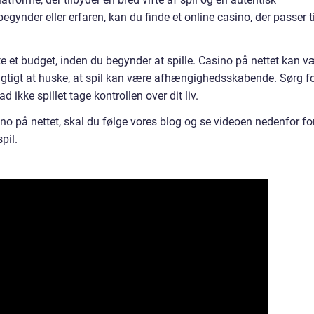
ynder eller erfaren, kan du finde et online casino, der passer ti
te et budget, inden du begynder at spille. Casino på nettet kan v
igtigt at huske, at spil kan være afhængighedsskabende. Sørg f
d ikke spillet tage kontrollen over dit liv.
o på nettet, skal du følge vores blog og se videoen nedenfor fo
pil.