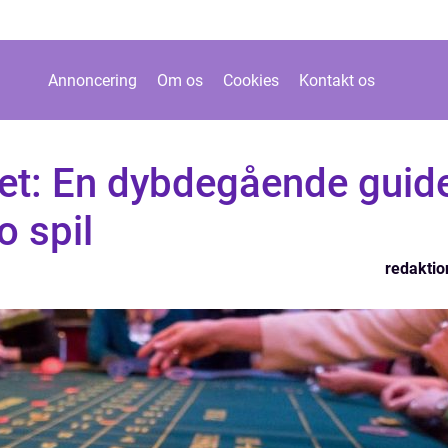
Annoncering
Om os
Cookies
Kontakt os
tet: En dybdegående guid
o spil
redaktio