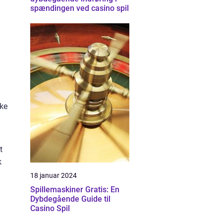
spændingen ved casino spil
rke
t
k
18 januar 2024
Spillemaskiner Gratis: En
Dybdegående Guide til
Casino Spil