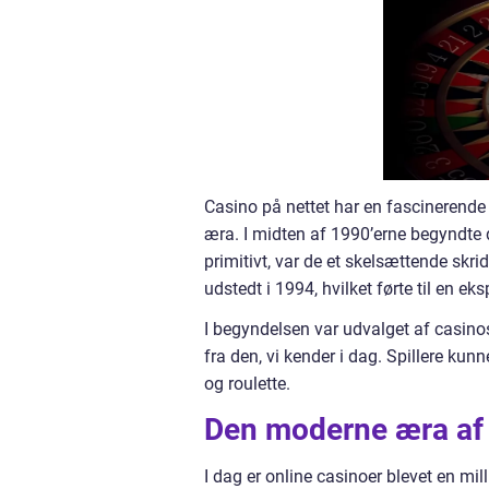
Casino på nettet har en fascinerende h
æra. I midten af 1990’erne begyndte d
primitivt, var de et skelsættende skrid
udstedt i 1994, hvilket førte til en ek
I begyndelsen var udvalget af casinos
fra den, vi kender i dag. Spillere ku
og roulette.
Den moderne æra af 
I dag er online casinoer blevet en mil