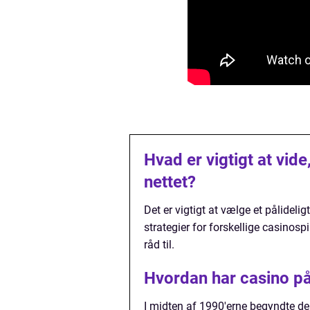
Hvad er vigtigt at vide
nettet?
Det er vigtigt at vælge et pålidel
strategier for forskellige casinos
råd til.
Hvordan har casino på 
I midten af 1990'erne begyndte de 