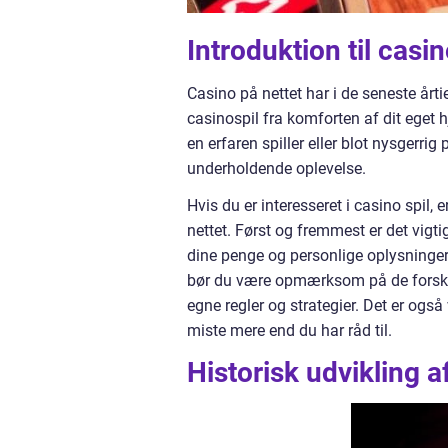
Introduktion til casi
Casino på nettet har i de seneste årt
casinospil fra komforten af dit eget h
en erfaren spiller eller blot nysgerrig
underholdende oplevelse.
Hvis du er interesseret i casino spil, e
nettet. Først og fremmest er det vigtig
dine penge og personlige oplysninger 
bør du være opmærksom på de forskell
egne regler og strategier. Det er også
miste mere end du har råd til.
Historisk udvikling a