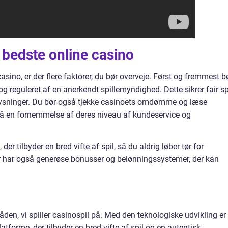
 bedste online casino
sino, er der flere faktorer, du bør overveje. Først og fremmest b
 og reguleret af en anerkendt spillemyndighed. Dette sikrer fair sp
plysninger. Du bør også tjekke casinoets omdømme og læse
t få en fornemmelse af deres niveau af kundeservice og
der tilbyder en bred vifte af spil, så du aldrig løber tør for
r har også generøse bonusser og belønningssystemer, der kan
åden, vi spiller casinospil på. Med den teknologiske udvikling er
atforme, der tilbyder en bred vifte af spil og en autentisk