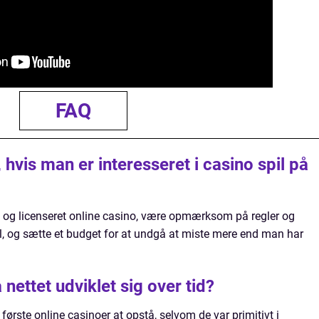
FAQ
, hvis man er interesseret i casino spil på
igt og licenseret online casino, være opmærksom på regler og
pil, og sætte et budget for at undgå at miste mere end man har
nettet udviklet sig over tid?
første online casinoer at opstå, selvom de var primitivt i