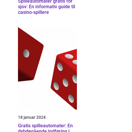
Spilleautomater gratis for
sjov: En informativ guide til
casino-spillere
18 januar 2024
Gratis spilleautomater: En
dybdegående indføring i