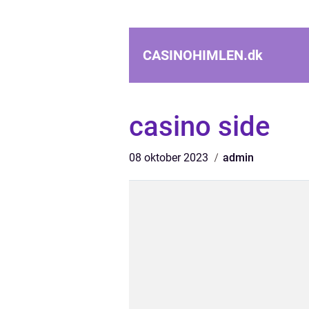
CASINOHIMLEN.
dk
casino side
08 oktober 2023
admin