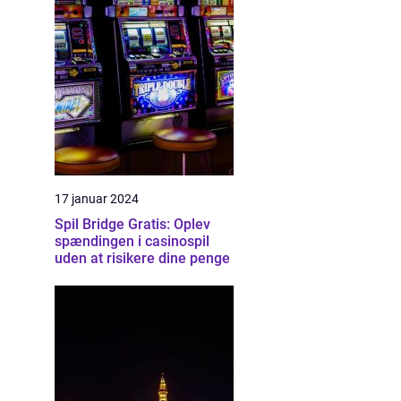
17 januar 2024
Spil Bridge Gratis: Oplev
spændingen i casinospil
uden at risikere dine penge