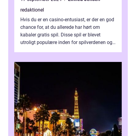
redaktionel
Hvis du er en casino-entusiast, er der en god
chance for, at du allerede har hørt om
kabaler gratis spil. Disse spil er blevet
utroligt populære inden for spilverdenen og
tilbyder timevis af underhold...