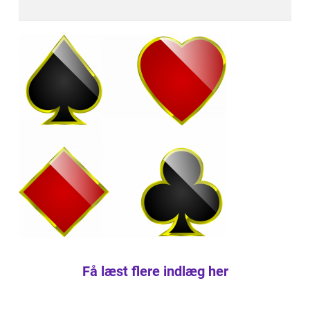
Få læst flere indlæg her