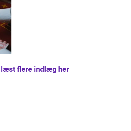
 læst flere indlæg her