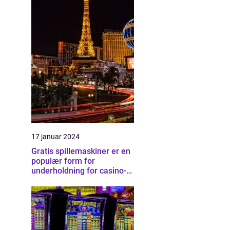
17 januar 2024
Gratis spillemaskiner er en
populær form for
underholdning for casino-
entusiaster over hele
verden