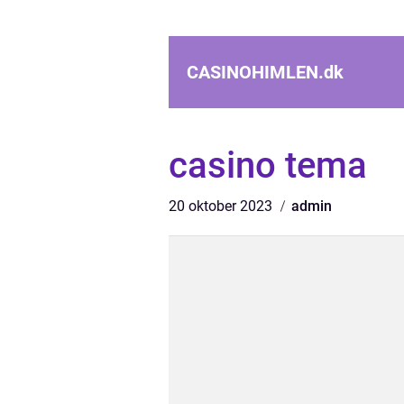
CASINOHIMLEN.
dk
casino tema
20 oktober 2023
admin