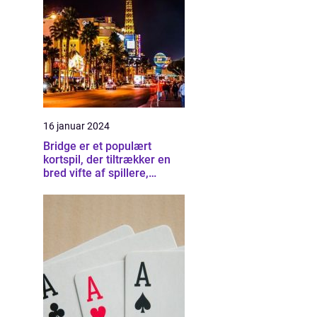
16 januar 2024
Bridge er et populært
kortspil, der tiltrækker en
bred vifte af spillere,
herunder dem der generelt
er interesseret i casino spil