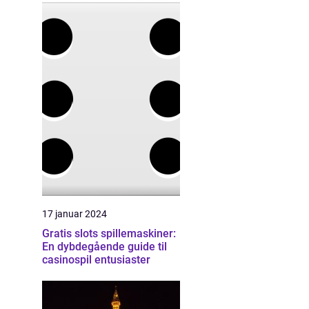
17 januar 2024
Gratis slots spillemaskiner:
En dybdegående guide til
casinospil entusiaster