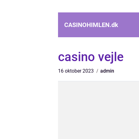
CASINOHIMLEN.
dk
casino vejle
16 oktober 2023
admin