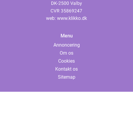
web:
www.klikko.dk
Menu
Annoncering
Om os
Cookies
Kontakt os
Sitemap