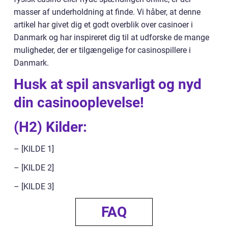
masser af underholdning at finde. Vi håber, at denne
artikel har givet dig et godt overblik over casinoer i
Danmark og har inspireret dig til at udforske de mange
muligheder, der er tilgængelige for casinospillere i
Danmark.
Husk at spil ansvarligt og nyd
din casinooplevelse!
(H2) Kilder:
– [KILDE 1]
– [KILDE 2]
– [KILDE 3]
FAQ