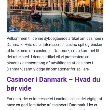
Velkommen til denne dybdegående artikel om casinoer i
Danmark. Hvis du er interesseret i casino spil og ønsker
at lære mere om casinoer i Danmark, er du kommet til
det rette sted. I denne artikel vil vi præsentere en
historisk gennemgang af udviklingen af casinoer i
Danmark samt vigtige informationer for spillere.
Casinoer i Danmark – Hvad du
bør vide
For dem, der er interesseret i casino spil, er det vigtigt at
have en god forståelse af casinoer i Danmark. Her er