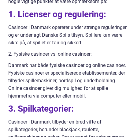
nogle vigtige punkter at være opmærksom på:
1. Licenser og regulering:
Casinoer i Danmark opererer under strenge reguleringer
og er underlagt Danske Spils tilsyn. Spillere kan være
sikre på, at spillet er fair og sikkert.
2. Fysiske casinoer vs. online casinoer:
Danmark har både fysiske casinoer og online casinoer.
Fysiske casinoer er specialiserede etablissementer, der
tilbyder spillemaskiner, bordspil og underholdning.
Online casinoer giver dig mulighed for at spille
hjemmefra via computer eller mobil.
3. Spilkategorier:
Casinoer i Danmark tilbyder en bred vifte af
spilkategorier, herunder blackjack, roulette,