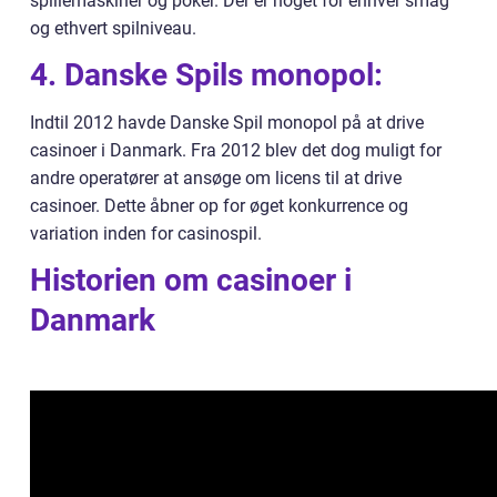
spillemaskiner og poker. Der er noget for enhver smag
og ethvert spilniveau.
4. Danske Spils monopol:
Indtil 2012 havde Danske Spil monopol på at drive
casinoer i Danmark. Fra 2012 blev det dog muligt for
andre operatører at ansøge om licens til at drive
casinoer. Dette åbner op for øget konkurrence og
variation inden for casinospil.
Historien om casinoer i
Danmark