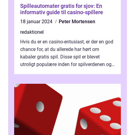
Spilleautomater gratis for sjov: En
informativ guide til casino-spillere
18 januar 2024
Peter Mortensen
redaktionel
Hvis du er en casino-entusiast, er der en god
chance for, at du allerede har hørt om
kabaler gratis spil. Disse spil er blevet
utroligt populære inden for spilverdenen og
tilbyder timevis af underhold...