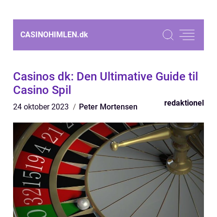
CASINOHIMLEN.
dk
Casinos dk: Den Ultimative Guide til
Casino Spil
redaktionel
24 oktober 2023
Peter Mortensen