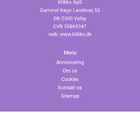
web:
www.klikko.dk
Menu
Annoncering
Om os
Cookies
Kontakt os
Sitemap