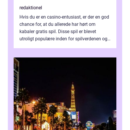
redaktionel
Hvis du er en casino-entusiast, er der en god
chance for, at du allerede har hørt om
kabaler gratis spil. Disse spil er blevet
utroligt populære inden for spilverdenen og
tilbyder timevis af underhold...