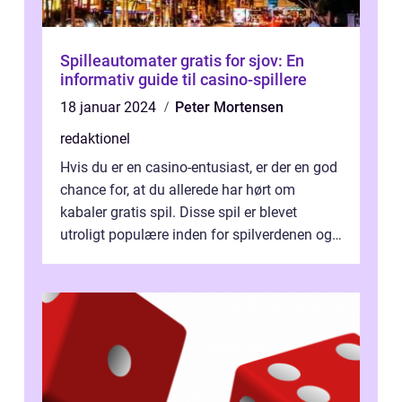
Spilleautomater gratis for sjov: En
informativ guide til casino-spillere
18 januar 2024
Peter Mortensen
redaktionel
Hvis du er en casino-entusiast, er der en god
chance for, at du allerede har hørt om
kabaler gratis spil. Disse spil er blevet
utroligt populære inden for spilverdenen og
tilbyder timevis af underhold...