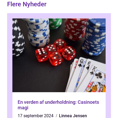
Flere Nyheder
En verden af underholdning: Casinoets
magi
17 september 2024
Linnea Jensen