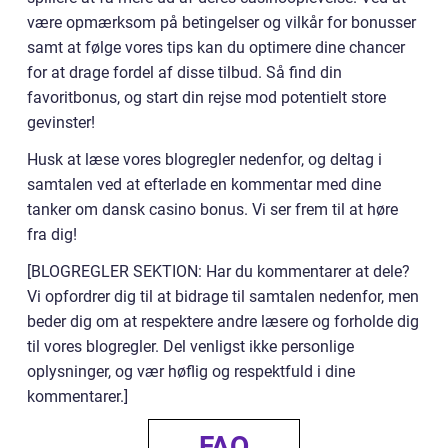
være opmærksom på betingelser og vilkår for bonusser
samt at følge vores tips kan du optimere dine chancer
for at drage fordel af disse tilbud. Så find din
favoritbonus, og start din rejse mod potentielt store
gevinster!
Husk at læse vores blogregler nedenfor, og deltag i
samtalen ved at efterlade en kommentar med dine
tanker om dansk casino bonus. Vi ser frem til at høre
fra dig!
[BLOGREGLER SEKTION: Har du kommentarer at dele?
Vi opfordrer dig til at bidrage til samtalen nedenfor, men
beder dig om at respektere andre læsere og forholde dig
til vores blogregler. Del venligst ikke personlige
oplysninger, og vær høflig og respektfuld i dine
kommentarer.]
FAQ