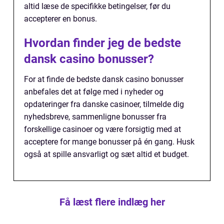
altid læse de specifikke betingelser, før du
accepterer en bonus.
Hvordan finder jeg de bedste
dansk casino bonusser?
For at finde de bedste dansk casino bonusser
anbefales det at følge med i nyheder og
opdateringer fra danske casinoer, tilmelde dig
nyhedsbreve, sammenligne bonusser fra
forskellige casinoer og være forsigtig med at
acceptere for mange bonusser på én gang. Husk
også at spille ansvarligt og sæt altid et budget.
Få læst flere indlæg her