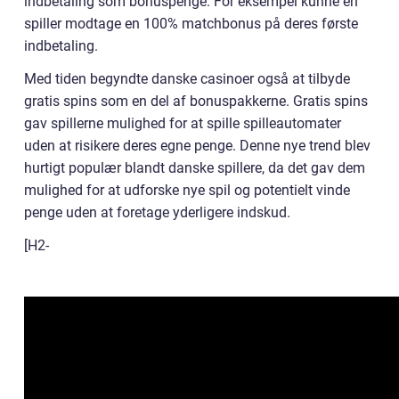
indbetaling som bonuspenge. For eksempel kunne en
spiller modtage en 100% matchbonus på deres første
indbetaling.
Med tiden begyndte danske casinoer også at tilbyde
gratis spins som en del af bonuspakkerne. Gratis spins
gav spillerne mulighed for at spille spilleautomater
uden at risikere deres egne penge. Denne nye trend blev
hurtigt populær blandt danske spillere, da det gav dem
mulighed for at udforske nye spil og potentielt vinde
penge uden at foretage yderligere indskud.
[H2-