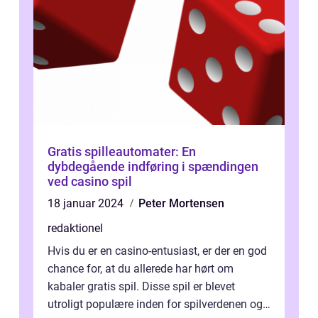
Gratis spilleautomater: En
dybdegående indføring i spændingen
ved casino spil
18 januar 2024
Peter Mortensen
redaktionel
Hvis du er en casino-entusiast, er der en god
chance for, at du allerede har hørt om
kabaler gratis spil. Disse spil er blevet
utroligt populære inden for spilverdenen og