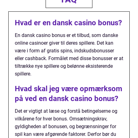
Hvad er en dansk casino bonus?
En dansk casino bonus er et tilbud, som danske
online casinoer giver til deres spillere. Det kan
være i form af gratis spins, indskudsbonusser
eller cashback. Formålet med disse bonusser er at
tiltrække nye spillere og belønne eksisterende
spillere.
Hvad skal jeg være opmærksom
på ved en dansk casino bonus?
Det er vigtigt at læse og forstå betingelserne og
vilkårene for hver bonus. Omsætningskrav,
gyldigheden af bonusen, og begrænsninger for
spil kan være afgørende faktorer. Derfor bør du