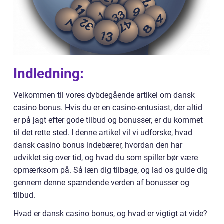
Indledning:
Velkommen til vores dybdegående artikel om dansk
casino bonus. Hvis du er en casino-entusiast, der altid
er på jagt efter gode tilbud og bonusser, er du kommet
til det rette sted. I denne artikel vil vi udforske, hvad
dansk casino bonus indebærer, hvordan den har
udviklet sig over tid, og hvad du som spiller bør være
opmærksom på. Så læn dig tilbage, og lad os guide dig
gennem denne spændende verden af bonusser og
tilbud.
Hvad er dansk casino bonus, og hvad er vigtigt at vide?