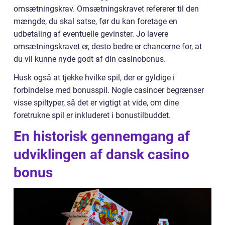
omsætningskrav. Omsætningskravet refererer til den
mængde, du skal satse, før du kan foretage en
udbetaling af eventuelle gevinster. Jo lavere
omsætningskravet er, desto bedre er chancerne for, at
du vil kunne nyde godt af din casinobonus.
Husk også at tjekke hvilke spil, der er gyldige i
forbindelse med bonusspil. Nogle casinoer begrænser
visse spiltyper, så det er vigtigt at vide, om dine
foretrukne spil er inkluderet i bonustilbuddet.
En historisk gennemgang af
udviklingen af dansk casino
bonus