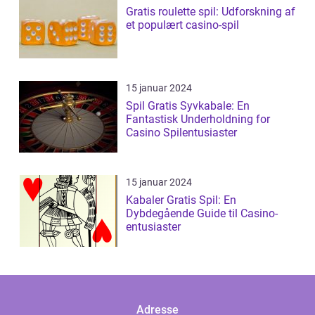
Gratis roulette spil: Udforskning af
et populært casino-spil
15 januar 2024
Spil Gratis Syvkabale: En
Fantastisk Underholdning for
Casino Spilentusiaster
15 januar 2024
Kabaler Gratis Spil: En
Dybdegående Guide til Casino-
entusiaster
Adresse