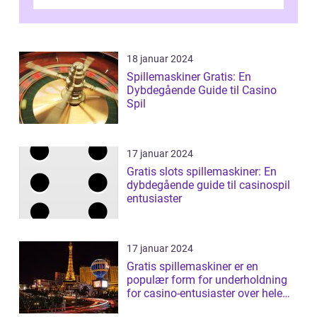
tilbyder timevis af underhold...
18 januar 2024
Spillemaskiner Gratis: En
Dybdegående Guide til Casino
Spil
17 januar 2024
Gratis slots spillemaskiner: En
dybdegående guide til casinospil
entusiaster
17 januar 2024
Gratis spillemaskiner er en
populær form for underholdning
for casino-entusiaster over hele
verden