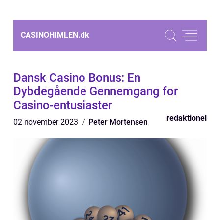
CASINOHIMLEN.
dk
Dansk Casino Bonus: En
Dybdegående Gennemgang for
Casino-entusiaster
redaktionel
02 november 2023
Peter Mortensen