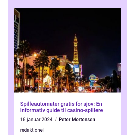
Spilleautomater gratis for sjov: En
informativ guide til casino-spillere
18 januar 2024
Peter Mortensen
redaktionel