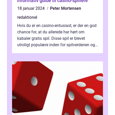
informativ guide til casino-spillere
18 januar 2024
Peter Mortensen
redaktionel
Hvis du er en casino-entusiast, er der en god
chance for, at du allerede har hørt om
kabaler gratis spil. Disse spil er blevet
utroligt populære inden for spilverdenen og
tilbyder timevis af underhold...