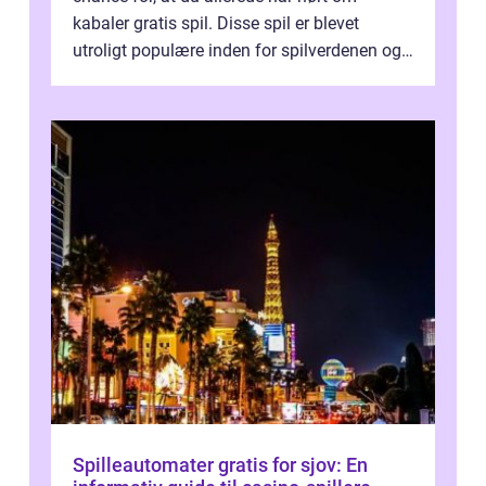
kabaler gratis spil. Disse spil er blevet
utroligt populære inden for spilverdenen og
tilbyder timevis af underhold...
Spilleautomater gratis for sjov: En