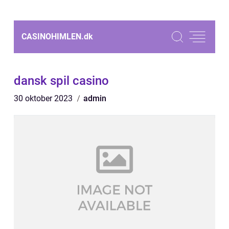
CASINOHIMLEN.
dk
dansk spil casino
30 oktober 2023
admin