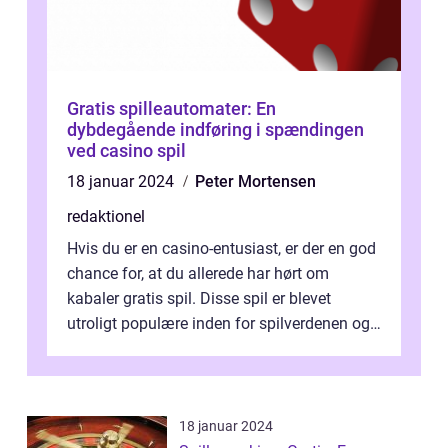
Gratis spilleautomater: En
dybdegående indføring i spændingen
ved casino spil
18 januar 2024
Peter Mortensen
redaktionel
Hvis du er en casino-entusiast, er der en god
chance for, at du allerede har hørt om
kabaler gratis spil. Disse spil er blevet
utroligt populære inden for spilverdenen og
tilbyder timevis af underhold...
18 januar 2024