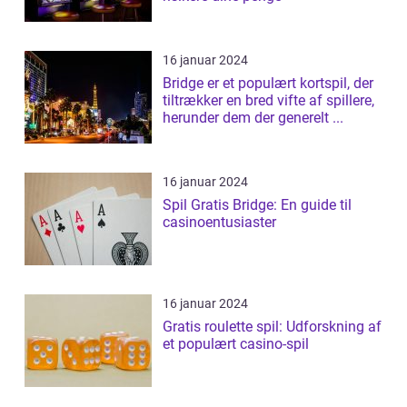
16 januar 2024
Bridge er et populært kortspil, der
tiltrækker en bred vifte af spillere,
herunder dem der generelt ...
16 januar 2024
Spil Gratis Bridge: En guide til
casinoentusiaster
16 januar 2024
Gratis roulette spil: Udforskning af
et populært casino-spil