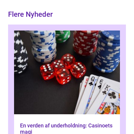
Flere Nyheder
En verden af underholdning: Casinoets
magi