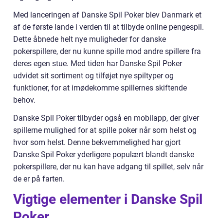
Med lanceringen af Danske Spil Poker blev Danmark et
af de første lande i verden til at tilbyde online pengespil.
Dette åbnede helt nye muligheder for danske
pokerspillere, der nu kunne spille mod andre spillere fra
deres egen stue. Med tiden har Danske Spil Poker
udvidet sit sortiment og tilføjet nye spiltyper og
funktioner, for at imødekomme spillernes skiftende
behov.
Danske Spil Poker tilbyder også en mobilapp, der giver
spillerne mulighed for at spille poker når som helst og
hvor som helst. Denne bekvemmelighed har gjort
Danske Spil Poker yderligere populært blandt danske
pokerspillere, der nu kan have adgang til spillet, selv når
de er på farten.
Vigtige elementer i Danske Spil
Poker