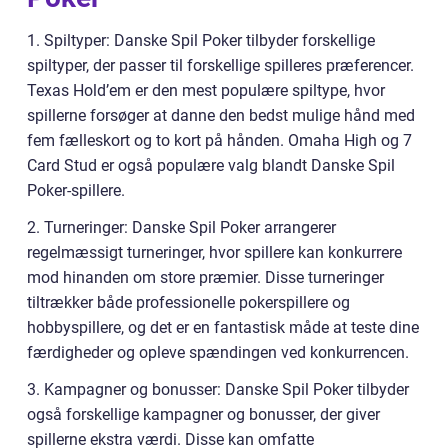
1. Spiltyper: Danske Spil Poker tilbyder forskellige
spiltyper, der passer til forskellige spilleres præferencer.
Texas Hold’em er den mest populære spiltype, hvor
spillerne forsøger at danne den bedst mulige hånd med
fem fælleskort og to kort på hånden. Omaha High og 7
Card Stud er også populære valg blandt Danske Spil
Poker-spillere.
2. Turneringer: Danske Spil Poker arrangerer
regelmæssigt turneringer, hvor spillere kan konkurrere
mod hinanden om store præmier. Disse turneringer
tiltrækker både professionelle pokerspillere og
hobbyspillere, og det er en fantastisk måde at teste dine
færdigheder og opleve spændingen ved konkurrencen.
3. Kampagner og bonusser: Danske Spil Poker tilbyder
også forskellige kampagner og bonusser, der giver
spillerne ekstra værdi. Disse kan omfatte