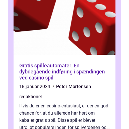
Gratis spilleautomater: En
dybdegående indføring i spændingen
ved casino spil
18 januar 2024
Peter Mortensen
redaktionel
Hvis du er en casino-entusiast, er der en god
chance for, at du allerede har hørt om
kabaler gratis spil. Disse spil er blevet
utroligt populære inden for spilverdenen og