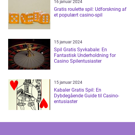
16 januar 2024
Gratis roulette spil: Udforskning af
et populært casino-spil
15 januar 2024
Spil Gratis Syvkabale: En
Fantastisk Underholdning for
Casino Spilentusiaster
15 januar 2024
Kabaler Gratis Spil: En
Dybdegående Guide til Casino-
entusiaster