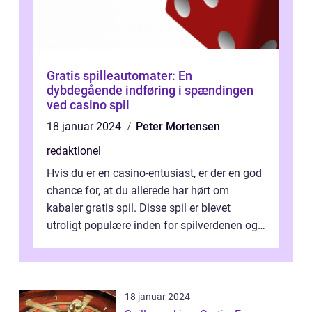
Gratis spilleautomater: En
dybdegående indføring i spændingen
ved casino spil
18 januar 2024
Peter Mortensen
redaktionel
Hvis du er en casino-entusiast, er der en god
chance for, at du allerede har hørt om
kabaler gratis spil. Disse spil er blevet
utroligt populære inden for spilverdenen og
tilbyder timevis af underhold...
18 januar 2024