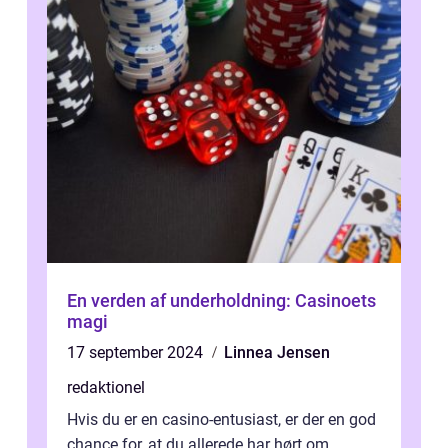
En verden af underholdning: Casinoets
magi
17 september 2024
Linnea Jensen
redaktionel
Hvis du er en casino-entusiast, er der en god
chance for, at du allerede har hørt om