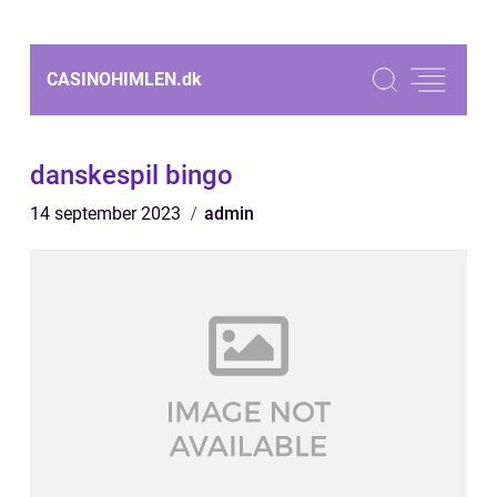
CASINOHIMLEN.
dk
danskespil bingo
14 september 2023
admin