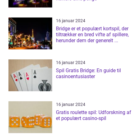
16 januar 2024
Bridge er et populært kortspil, der
tiltrækker en bred vifte af spillere,
herunder dem der generelt ...
16 januar 2024
Spil Gratis Bridge: En guide til
casinoentusiaster
16 januar 2024
Gratis roulette spil: Udforskning af
et populært casino-spil