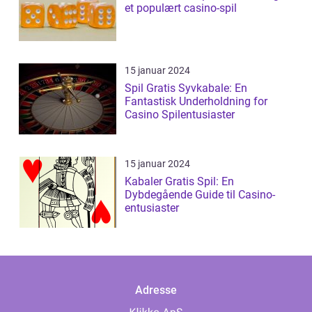
et populært casino-spil
15 januar 2024
Spil Gratis Syvkabale: En
Fantastisk Underholdning for
Casino Spilentusiaster
15 januar 2024
Kabaler Gratis Spil: En
Dybdegående Guide til Casino-
entusiaster
Adresse