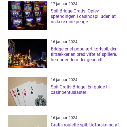
17 januar 2024
Spil Bridge Gratis: Oplev
spændingen i casinospil uden at
risikere dine penge
16 januar 2024
Bridge er et populært kortspil, der
tiltrækker en bred vifte af spillere,
herunder dem der generelt ...
16 januar 2024
Spil Gratis Bridge: En guide til
casinoentusiaster
16 januar 2024
Gratis roulette spil: Udforskning af