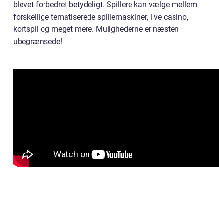
blevet forbedret betydeligt. Spillere kan vælge mellem
forskellige tematiserede spillemaskiner, live casino,
kortspil og meget mere. Mulighederne er næsten
ubegrænsede!