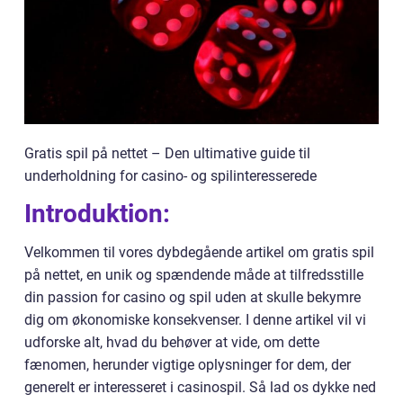
Gratis spil på nettet – Den ultimative guide til
underholdning for casino- og spilinteresserede
Introduktion:
Velkommen til vores dybdegående artikel om gratis spil
på nettet, en unik og spændende måde at tilfredsstille
din passion for casino og spil uden at skulle bekymre
dig om økonomiske konsekvenser. I denne artikel vil vi
udforske alt, hvad du behøver at vide, om dette
fænomen, herunder vigtige oplysninger for dem, der
generelt er interesseret i casinospil. Så lad os dykke ned