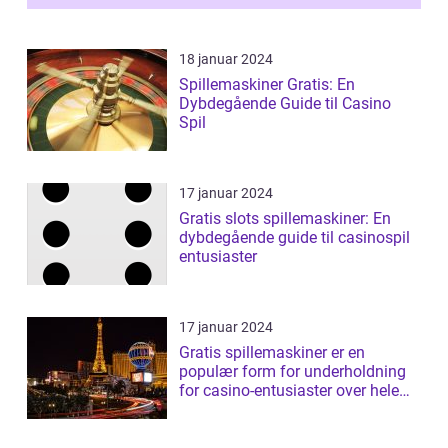
18 januar 2024
Spillemaskiner Gratis: En
Dybdegående Guide til Casino
Spil
17 januar 2024
Gratis slots spillemaskiner: En
dybdegående guide til casinospil
entusiaster
17 januar 2024
Gratis spillemaskiner er en
populær form for underholdning
for casino-entusiaster over hele
verden