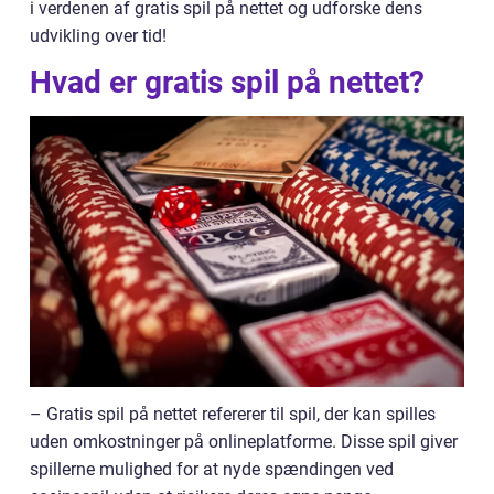
i verdenen af gratis spil på nettet og udforske dens
udvikling over tid!
Hvad er gratis spil på nettet?
– Gratis spil på nettet refererer til spil, der kan spilles
uden omkostninger på onlineplatforme. Disse spil giver
spillerne mulighed for at nyde spændingen ved