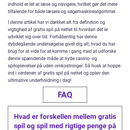
indhold er let at læse og navigere, hvilket gør det mere
tiltalende for både læsere og søgemaskinealgoritmer.
I denne artikel har vi dækket alt fra definition og
vigtighed af gratis spil på nettet til hvordan det er
udviklet sig over tid. Forhåbentlig har denne
dybdegående undersøgelse givet dig alt, hvad du har
brug for at vide for at komme i gang med at udforske
denne spændende måde at nyde casino- og
spiloplevelser på uden omkostninger. Så husk at hoppe
ind i verdenen af gratis spil på nettet og oplev den
ultimative underholdning i dag!
FAQ
Hvad er forskellen mellem gratis
spil og spil med rigtige penge på