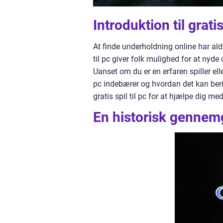
Introduktion til gratis
At finde underholdning online har ald
til pc giver folk mulighed for at ny
Uanset om du er en erfaren spiller eller
pc indebærer og hvordan det kan berige
gratis spil til pc for at hjælpe dig me
En historisk gennemga