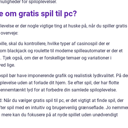
uligheder for spiloplevelser.
e om gratis spil til pc?
evelse er der nogle vigtige ting at huske på, når du spiller gratis
r overveje:
le, skal du kontrollere, hvilke typer af casinospil der er
som blackjack og roulette til moderne spilleautomater er der et
Tjek også, om der er forskellige temaer og variationer i
ed lige.
ospil bør have imponerende grafik og realistisk lydkvalitet. På d
velse uden at forlade dit hjem. Se efter spil, der har flotte
gennemtænkt lyd for at forbedre din samlede spiloplevelse.
år du vælger gratis spil til pc, er det vigtigt at finde spil, der
fter spil med en intuitiv og brugervenlig grænseflade. Jo nemme
sto mere kan du fokusere på at nyde spillet uden unødvendigt