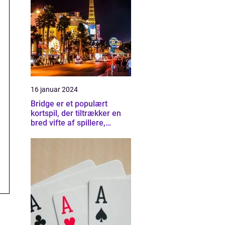
16 januar 2024
Bridge er et populært
kortspil, der tiltrækker en
bred vifte af spillere,
herunder dem der generelt
er interesseret i casino spil