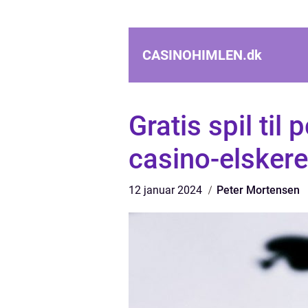
CASINOHIMLEN.
dk
Gratis spil til
casino-elskere
12 januar 2024
Peter Mortensen