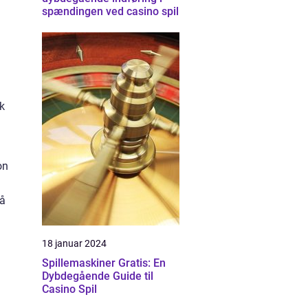
spændingen ved casino spil
ck
on
så
18 januar 2024
Spillemaskiner Gratis: En
Dybdegående Guide til
Casino Spil