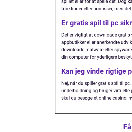
spillet eller for at spille det. Dog
funktioner eller bonusser, men det e
Er gratis spil til pc s
Det er vigtigt at downloade gratis s
appbutikker eller anerkendte udvi
downloade malware eller spyware. 
din computer for yderligere beskyt
Kan jeg vinde rigtige p
Nej, når du spiller gratis spil til p
underholdning og bruger virtuelle p
skal du besøge et online casino, 
Få