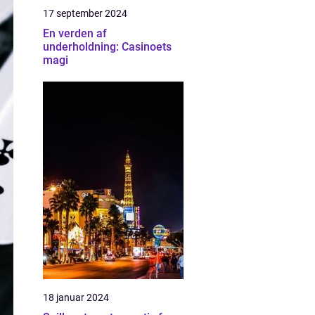
17 september 2024
En verden af
underholdning: Casinoets
magi
18 januar 2024