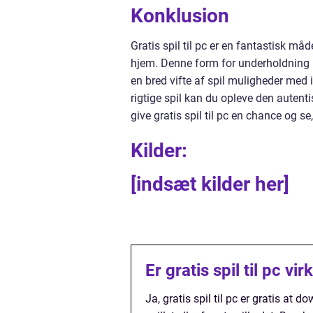
Konklusion
Gratis spil til pc er en fantastisk må
hjem. Denne form for underholdning
en bred vifte af spil muligheder me
rigtige spil kan du opleve den autent
give gratis spil til pc en chance og se
Kilder:
[indsæt kilder her]
Er gratis spil til pc vir
Ja, gratis spil til pc er gratis at 