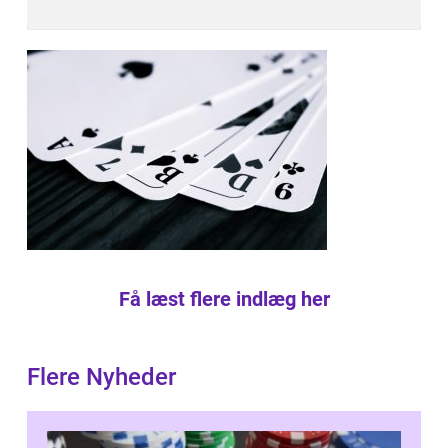
Få læst flere indlæg her
Flere Nyheder