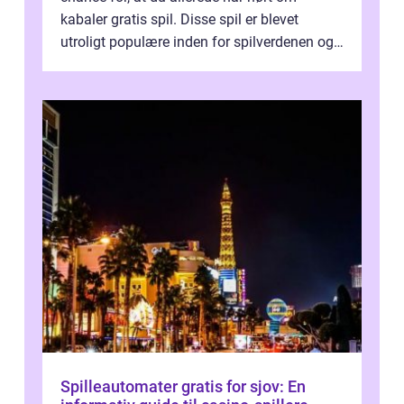
kabaler gratis spil. Disse spil er blevet
utroligt populære inden for spilverdenen og
tilbyder timevis af underhold...
Spilleautomater gratis for sjov: En