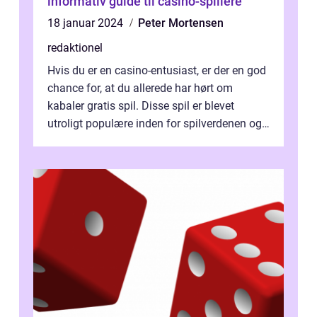
informativ guide til casino-spillere
18 januar 2024
Peter Mortensen
redaktionel
Hvis du er en casino-entusiast, er der en god
chance for, at du allerede har hørt om
kabaler gratis spil. Disse spil er blevet
utroligt populære inden for spilverdenen og
tilbyder timevis af underhold...