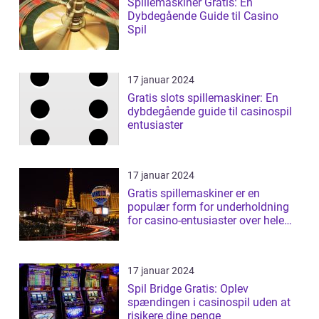
Spillemaskiner Gratis: En
Dybdegående Guide til Casino
Spil
17 januar 2024
Gratis slots spillemaskiner: En
dybdegående guide til casinospil
entusiaster
17 januar 2024
Gratis spillemaskiner er en
populær form for underholdning
for casino-entusiaster over hele
verden
17 januar 2024
Spil Bridge Gratis: Oplev
spændingen i casinospil uden at
risikere dine penge