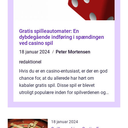
Gratis spilleautomater: En
dybdegående indføring i spændingen
ved casino spil
18 januar 2024
Peter Mortensen
redaktionel
Hvis du er en casino-entusiast, er der en god
chance for, at du allerede har hørt om
kabaler gratis spil. Disse spil er blevet
utroligt populære inden for spilverdenen og
tilbyder timevis af underhold...
18 januar 2024