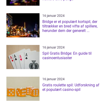
16 januar 2024
Bridge er et populært kortspil, der
tiltrækker en bred vifte af spillere,
herunder dem der generelt ...
16 januar 2024
Spil Gratis Bridge: En guide til
casinoentusiaster
16 januar 2024
Gratis roulette spil: Udforskning af
et populært casino-spil