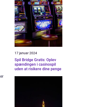
17 januar 2024
Spil Bridge Gratis: Oplev
spændingen i casinospil
uden at risikere dine penge
er