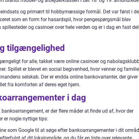
t blandt middel- og arbejderklassen i det 18. og 19. århundrede
geindsats og primært til hobbymæssige formål. Det var først i de
duceret som en form for hasardspil, hvor pengespørgsmål blev
å spillesteder og casinoer over hele verden og er i dag en fast del
og tilgængelighed
lgængeligt for alle, takket være online casinoer og nabolagsklubb
r. Spillet er blevet en social begivenhed, hvor venner og familie
inandens selskab. Der er endda online bankovarianter, der giver
illet fra komforten af deres eget hjem.
koarrangementer i dag
 et bankoarrangement, er der flere måder at finde ud af, hvor der
 er nogle nyttige tips:
ne som Google til at søge efter bankoarrangementer i dit områd
efterfulgt af dit lokalområde, og du får en liste over relevante