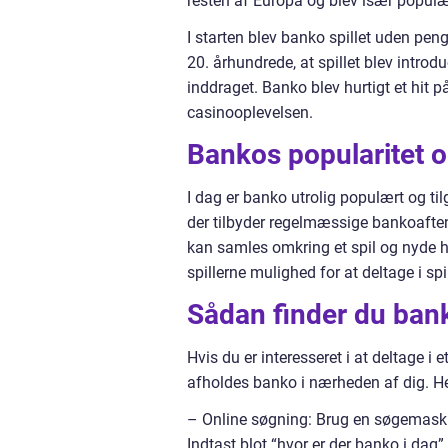
resten af Europa og blev især populær
I starten blev banko spillet uden pen
20. århundrede, at spillet blev intro
inddraget. Banko blev hurtigt et hit p
casinooplevelsen.
Bankos popularitet 
I dag er banko utrolig populært og ti
der tilbyder regelmæssige bankoaftene
kan samles omkring et spil og nyde h
spillerne mulighed for at deltage i sp
Sådan finder du ban
Hvis du er interesseret i at deltage i
afholdes banko i nærheden af dig. Her
– Online søgning: Brug en søgemaski
Indtast blot “hvor er der banko i dag” 