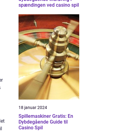
spændingen ved casino spil
er
s
18 januar 2024
Spillemaskiner Gratis: En
let
Dybdegående Guide til
Casino Spil
il