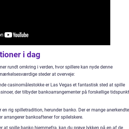
ioner i dag
r rundt omkring i verden, hvor spillere kan nyde denne
mærkelsesværdige steder at overveje:
de casinomålestokke er Las Vegas et fantastisk sted at spille
sinoer, der tilbyder bankoarrangementer på forskellige tidspunkt
 en rig spilletradition, herunder banko. Der er mange anerkendte
er arrangerer bankoaftener for spilelskere.
er at spille banko hjemmefra, kan du prøve lykken på en af de