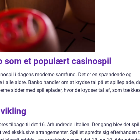
ko som et populært casinospil
sinospil i dagens moderne samfund. Det er en spændende og
e i alle aldre. Banko handler om at krydse tal på et spilleplade, d
erne sidder med spilleplader, hvor de krydser tal af, som trække
vikling
es tilbage til det 16. århundrede i Italien. Dengang blev det spil
t ved eksklusive arrangementer. Spillet spredte sig efterhånden t