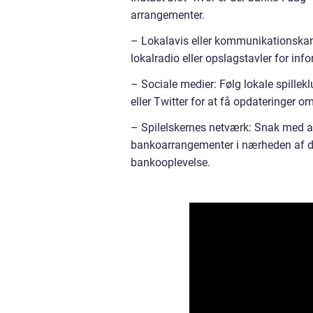
arrangementer.
– Lokalavis eller kommunikationskana
lokalradio eller opslagstavler for 
– Sociale medier: Følg lokale spille
eller Twitter for at få opdateringer
– Spilelskernes netværk: Snak med and
bankoarrangementer i nærheden af dig
bankooplevelse.