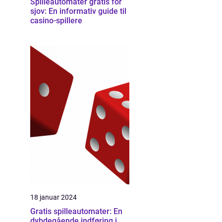
Spilleautomater gratis for
sjov: En informativ guide til
casino-spillere
18 januar 2024
Gratis spilleautomater: En
dybdegående indføring i