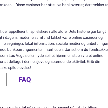
ankospil. Disse casinoer har ofte live bankoværter, der trækker ta
er appellerer til spilelskere i alle aldre. Dets historie går langt
eligt i dagens moderne samfund takket være online casinoer og
ine søgninger, lokal information, sociale medier og anbefalinger
finde bankoarrangementer i nærheden. Uanset om du foretrække
om Las Vegas eller nyde spillet hjemme i stuen via et online
or at deltage i denne sjove og spændende aktivitet. Grib din
iske spiloplevelse!
FAQ
erne krydser tal på en spilleplade baseret på tal, der bliver