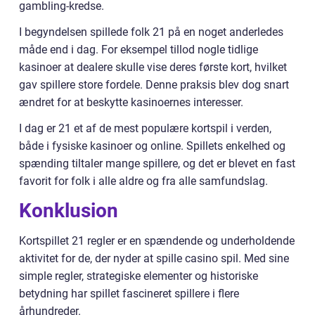
gambling-kredse.
I begyndelsen spillede folk 21 på en noget anderledes
måde end i dag. For eksempel tillod nogle tidlige
kasinoer at dealere skulle vise deres første kort, hvilket
gav spillere store fordele. Denne praksis blev dog snart
ændret for at beskytte kasinoernes interesser.
I dag er 21 et af de mest populære kortspil i verden,
både i fysiske kasinoer og online. Spillets enkelhed og
spænding tiltaler mange spillere, og det er blevet en fast
favorit for folk i alle aldre og fra alle samfundslag.
Konklusion
Kortspillet 21 regler er en spændende og underholdende
aktivitet for de, der nyder at spille casino spil. Med sine
simple regler, strategiske elementer og historiske
betydning har spillet fascineret spillere i flere
århundreder.