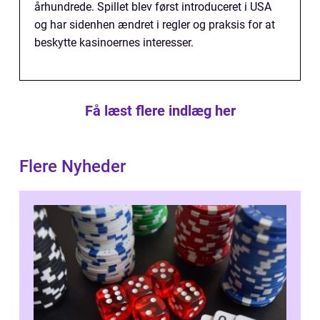
århundrede. Spillet blev først introduceret i USA
og har sidenhen ændret i regler og praksis for at
beskytte kasinoernes interesser.
Få læst flere indlæg her
Flere Nyheder