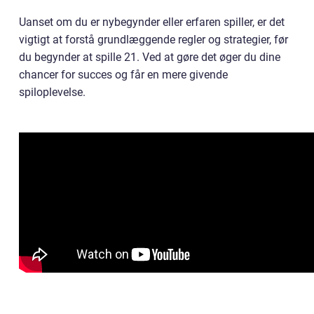
Uanset om du er nybegynder eller erfaren spiller, er det
vigtigt at forstå grundlæggende regler og strategier, før
du begynder at spille 21. Ved at gøre det øger du dine
chancer for succes og får en mere givende
spiloplevelse.