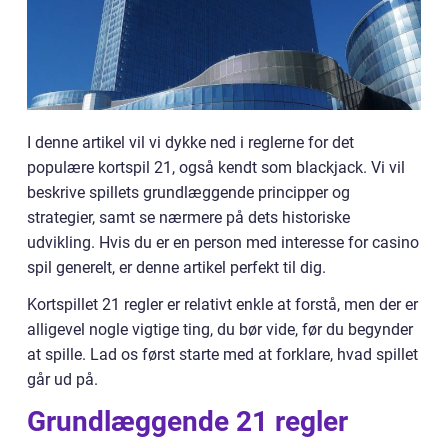
I denne artikel vil vi dykke ned i reglerne for det
populære kortspil 21, også kendt som blackjack. Vi vil
beskrive spillets grundlæggende principper og
strategier, samt se nærmere på dets historiske
udvikling. Hvis du er en person med interesse for casino
spil generelt, er denne artikel perfekt til dig.
Kortspillet 21 regler er relativt enkle at forstå, men der er
alligevel nogle vigtige ting, du bør vide, før du begynder
at spille. Lad os først starte med at forklare, hvad spillet
går ud på.
Grundlæggende 21 regler