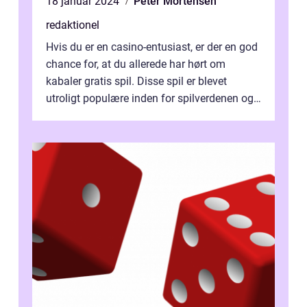
18 januar 2024
Peter Mortensen
redaktionel
Hvis du er en casino-entusiast, er der en god
chance for, at du allerede har hørt om
kabaler gratis spil. Disse spil er blevet
utroligt populære inden for spilverdenen og
tilbyder timevis af underhold...