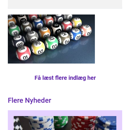
Få læst flere indlæg her
Flere Nyheder