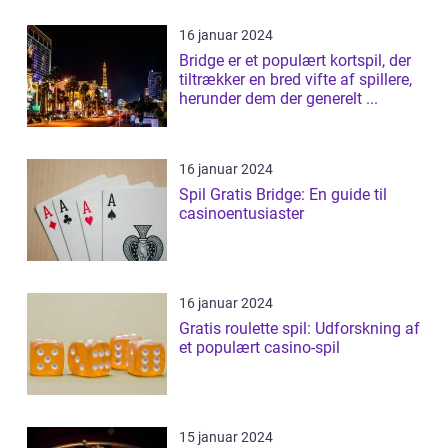
16 januar 2024
Bridge er et populært kortspil, der
tiltrækker en bred vifte af spillere,
herunder dem der generelt ...
16 januar 2024
Spil Gratis Bridge: En guide til
casinoentusiaster
16 januar 2024
Gratis roulette spil: Udforskning af
et populært casino-spil
15 januar 2024