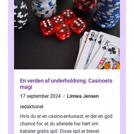
En verden af underholdning: Casinoets
magi
17 september 2024
Linnea Jensen
redaktionel
Hvis du er en casino-entusiast, er der en god
chance for, at du allerede har hørt om
kabaler gratis spil. Disse spil er blevet