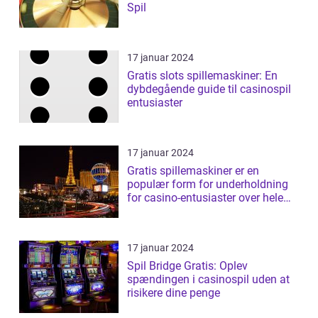
Spil
17 januar 2024
Gratis slots spillemaskiner: En
dybdegående guide til casinospil
entusiaster
17 januar 2024
Gratis spillemaskiner er en
populær form for underholdning
for casino-entusiaster over hele
verden
17 januar 2024
Spil Bridge Gratis: Oplev
spændingen i casinospil uden at
risikere dine penge