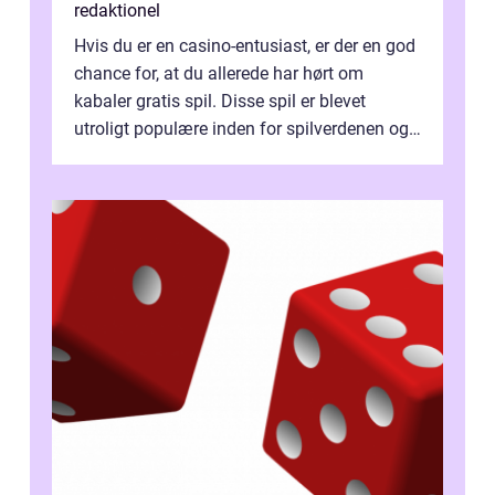
redaktionel
Hvis du er en casino-entusiast, er der en god
chance for, at du allerede har hørt om
kabaler gratis spil. Disse spil er blevet
utroligt populære inden for spilverdenen og
tilbyder timevis af underhold...