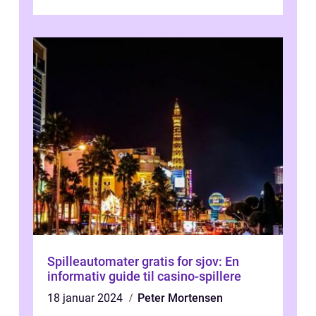
tilbyder timevis af underhold...
Spilleautomater gratis for sjov: En
informativ guide til casino-spillere
18 januar 2024
Peter Mortensen