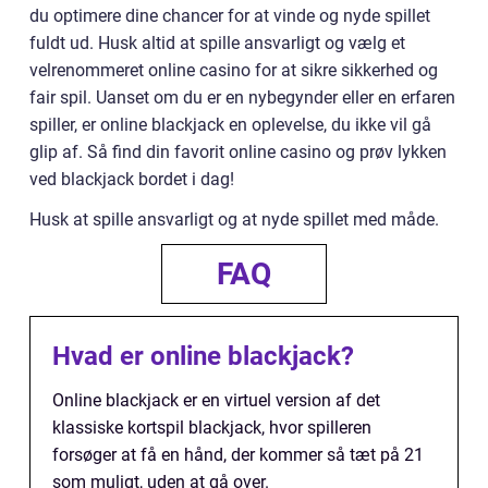
du optimere dine chancer for at vinde og nyde spillet
fuldt ud. Husk altid at spille ansvarligt og vælg et
velrenommeret online casino for at sikre sikkerhed og
fair spil. Uanset om du er en nybegynder eller en erfaren
spiller, er online blackjack en oplevelse, du ikke vil gå
glip af. Så find din favorit online casino og prøv lykken
ved blackjack bordet i dag!
Husk at spille ansvarligt og at nyde spillet med måde.
FAQ
Hvad er online blackjack?
Online blackjack er en virtuel version af det
klassiske kortspil blackjack, hvor spilleren
forsøger at få en hånd, der kommer så tæt på 21
som muligt, uden at gå over.