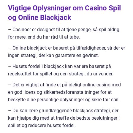
Vigtige Oplysninger om Casino Spil
og Online Blackjack
– Casinoer er designet til at tjene penge, så spil aldrig
for mere, end du har råd til at tabe.
– Online blackjack er baseret på tilfældigheder, så der er
ingen strategi, der kan garantere en gevinst.
– Husets fordel i blackjack kan variere baseret på
regelsættet for spillet og den strategi, du anvender.
– Det er vigtigt at finde et pålideligt online casino med
en god licens og sikkerhedsforanstaltninger for at
beskytte dine personlige oplysninger og sikre fair spil.
– Du kan lære grundlæggende blackjack strategi, der
kan hjælpe dig med at træffe de bedste beslutninger i
spillet og reducere husets fordel.