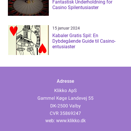
Fantastisk Underholdning for
Casino Spilentusiaster
15 januar 2024
Kabaler Gratis Spil: En
Dybdegående Guide til Casino-
entusiaster
Adresse
web:
www.klikko.dk