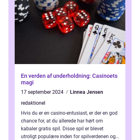
En verden af underholdning: Casinoets
magi
17 september 2024
Linnea Jensen
redaktionel
Hvis du er en casino-entusiast, er der en god
chance for, at du allerede har hørt om
kabaler gratis spil. Disse spil er blevet
utroligt populære inden for spilverdenen og