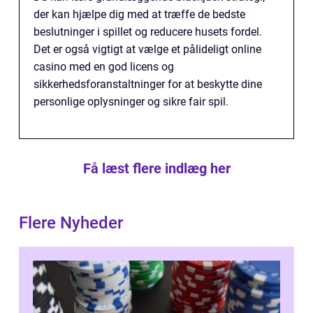
der kan hjælpe dig med at træffe de bedste
beslutninger i spillet og reducere husets fordel.
Det er også vigtigt at vælge et pålideligt online
casino med en god licens og
sikkerhedsforanstaltninger for at beskytte dine
personlige oplysninger og sikre fair spil.
Få læst flere indlæg her
Flere Nyheder