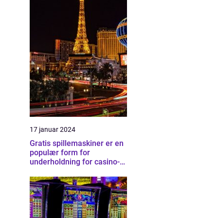
17 januar 2024
Gratis spillemaskiner er en
populær form for
underholdning for casino-
entusiaster over hele
verden