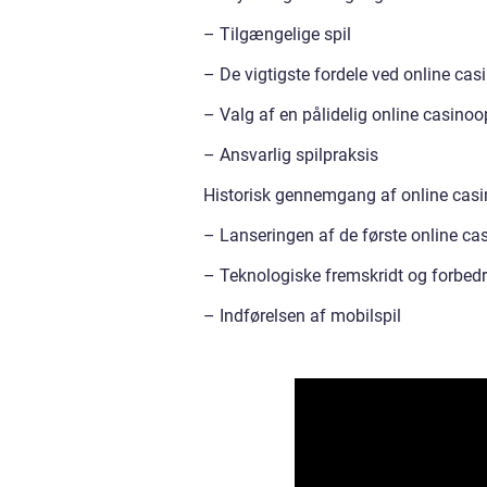
– Tilgængelige spil
– De vigtigste fordele ved online cas
– Valg af en pålidelig online casinoo
– Ansvarlig spilpraksis
Historisk gennemgang af online casin
– Lanseringen af de første online ca
– Teknologiske fremskridt og forbedr
– Indførelsen af mobilspil