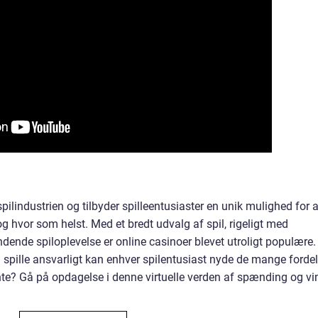
spilindustrien og tilbyder spilleentusiaster en unik mulighed for a
og hvor som helst. Med et bredt udvalg af spil, rigeligt med
nde spiloplevelse er online casinoer blevet utroligt populære.
 spille ansvarligt kan enhver spilentusiast nyde de mange forde
ente? Gå på opdagelse i denne virtuelle verden af spænding og vi