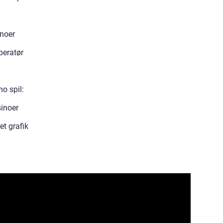
inoer
peratør
o spil:
sinoer
et grafik