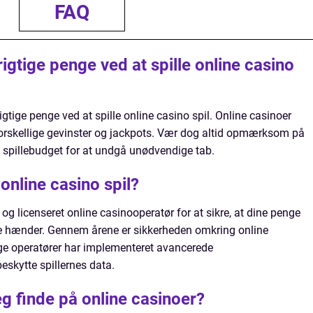
FAQ
rigtige penge ved at spille online casino
rigtige penge ved at spille online casino spil. Online casinoer
 forskellige gevinster og jackpots. Vær dog altid opmærksom på
et spillebudget for at undgå unødvendige tab.
 online casino spil?
g og licenseret online casinooperatør for at sikre, at dine penge
kre hænder. Gennem årene er sikkerheden omkring online
ge operatører har implementeret avancerede
eskytte spillernes data.
jeg finde på online casinoer?