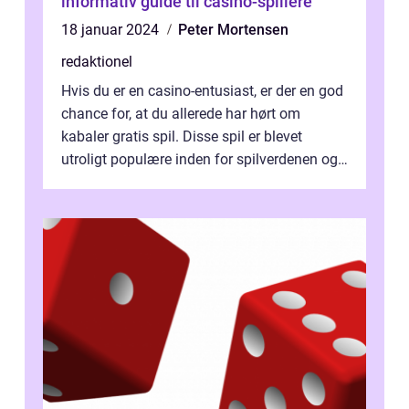
informativ guide til casino-spillere
18 januar 2024
Peter Mortensen
redaktionel
Hvis du er en casino-entusiast, er der en god
chance for, at du allerede har hørt om
kabaler gratis spil. Disse spil er blevet
utroligt populære inden for spilverdenen og
tilbyder timevis af underhold...