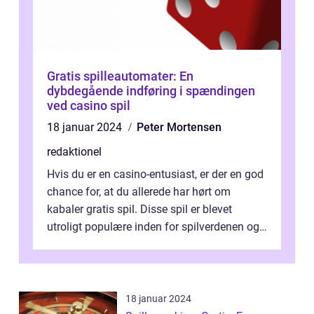
Gratis spilleautomater: En
dybdegående indføring i spændingen
ved casino spil
18 januar 2024
Peter Mortensen
redaktionel
Hvis du er en casino-entusiast, er der en god
chance for, at du allerede har hørt om
kabaler gratis spil. Disse spil er blevet
utroligt populære inden for spilverdenen og
tilbyder timevis af underhold...
18 januar 2024