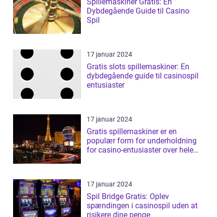
Spillemaskiner Gratis: En
Dybdegående Guide til Casino
Spil
17 januar 2024
Gratis slots spillemaskiner: En
dybdegående guide til casinospil
entusiaster
17 januar 2024
Gratis spillemaskiner er en
populær form for underholdning
for casino-entusiaster over hele
verden
17 januar 2024
Spil Bridge Gratis: Oplev
spændingen i casinospil uden at
risikere dine penge