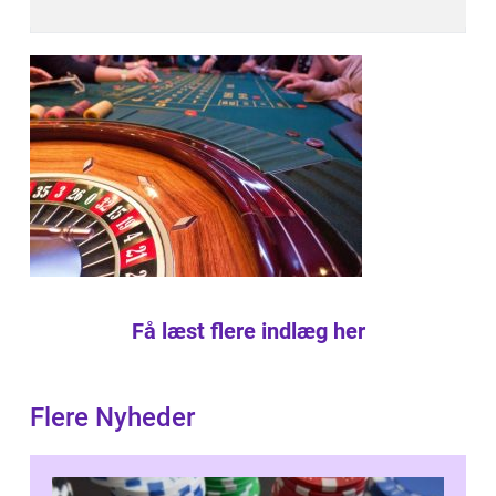
Få læst flere indlæg her
Flere Nyheder