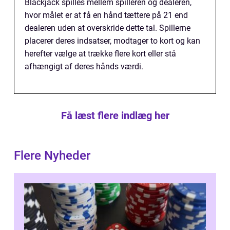
Blackjack spilles mellem spilleren og dealeren,
hvor målet er at få en hånd tættere på 21 end
dealeren uden at overskride dette tal. Spillerne
placerer deres indsatser, modtager to kort og kan
herefter vælge at trække flere kort eller stå
afhængigt af deres hånds værdi.
Få læst flere indlæg her
Flere Nyheder