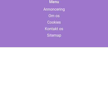
Menu
Annoncering
Om os
Cookies
Kontakt os
Sitemap