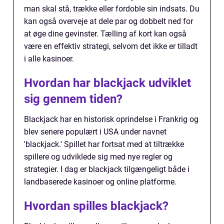
man skal stå, trække eller fordoble sin indsats. Du
kan også overveje at dele par og dobbelt ned for
at øge dine gevinster. Tælling af kort kan også
være en effektiv strategi, selvom det ikke er tilladt
i alle kasinoer.
Hvordan har blackjack udviklet
sig gennem tiden?
Blackjack har en historisk oprindelse i Frankrig og
blev senere populært i USA under navnet
'blackjack.' Spillet har fortsat med at tiltrække
spillere og udviklede sig med nye regler og
strategier. I dag er blackjack tilgængeligt både i
landbaserede kasinoer og online platforme.
Hvordan spilles blackjack?