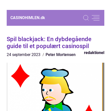
CASINOHIMLEN.
dk
Spil blackjack: En dybdegående
guide til et populært casinospil
redaktionel
24 september 2023
Peter Mortensen