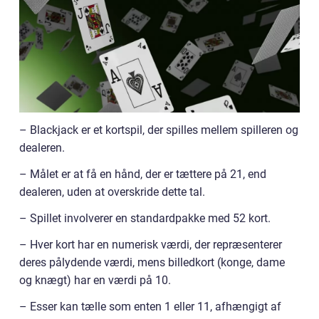
– Blackjack er et kortspil, der spilles mellem spilleren og
dealeren.
– Målet er at få en hånd, der er tættere på 21, end
dealeren, uden at overskride dette tal.
– Spillet involverer en standardpakke med 52 kort.
– Hver kort har en numerisk værdi, der repræsenterer
deres pålydende værdi, mens billedkort (konge, dame
og knægt) har en værdi på 10.
– Esser kan tælle som enten 1 eller 11, afhængigt af