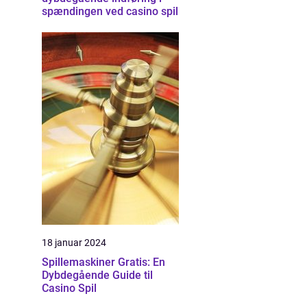
spændingen ved casino spil
18 januar 2024
Spillemaskiner Gratis: En
Dybdegående Guide til
Casino Spil