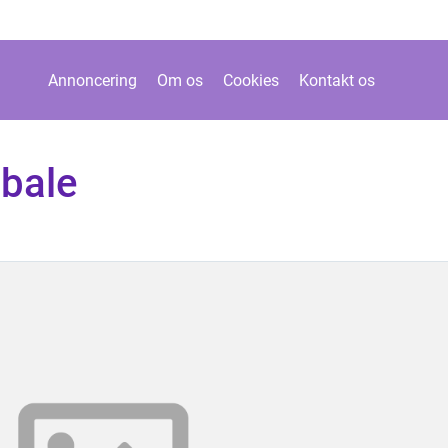
Annoncering
Om os
Cookies
Kontakt os
abale