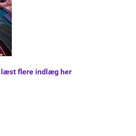
 læst flere indlæg her