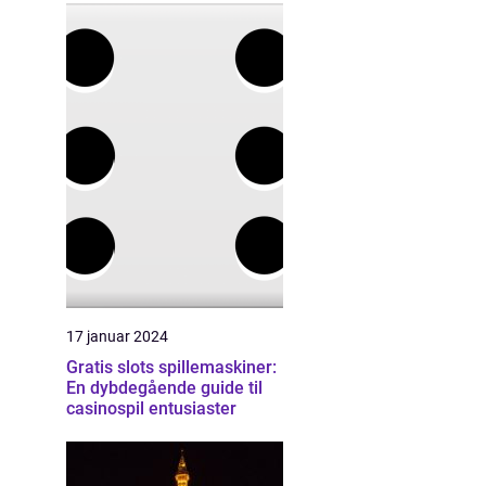
17 januar 2024
Gratis slots spillemaskiner:
En dybdegående guide til
casinospil entusiaster