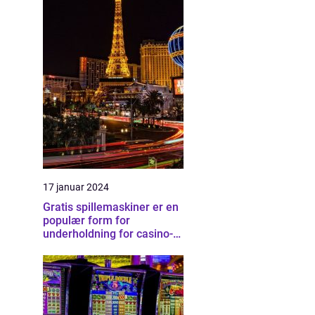
17 januar 2024
Gratis spillemaskiner er en
populær form for
underholdning for casino-
entusiaster over hele
verden