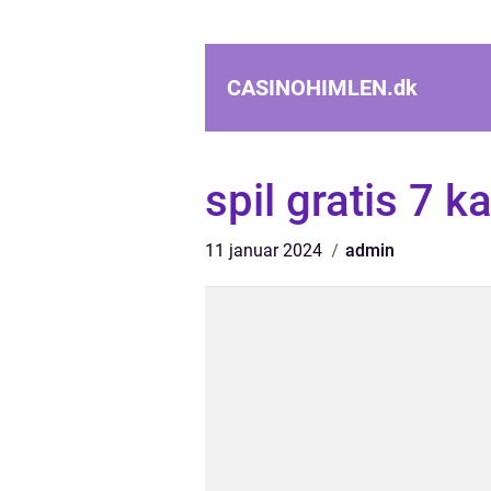
CASINOHIMLEN.
dk
spil gratis 7 k
11 januar 2024
admin